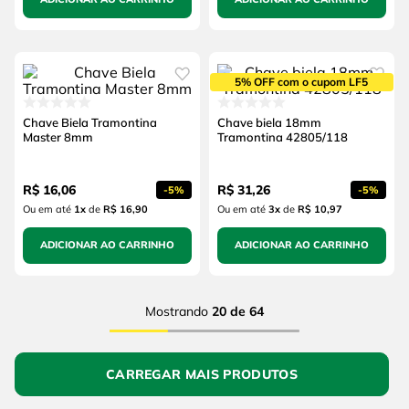
5% OFF com o cupom LF5
Chave Biela Tramontina
Chave biela 18mm
Master 8mm
Tramontina 42805/118
R$
16
,
06
R$
31
,
26
-
5%
-
5%
Ou em até
1
x
de
R$ 16,90
Ou em até
3
x
de
R$ 10,97
ADICIONAR AO CARRINHO
ADICIONAR AO CARRINHO
Mostrando
20 de 64