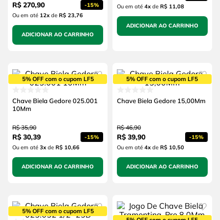
R$
270
,
90
-
15%
Ou em até
4
x
de
R$ 11,08
Ou em até
12
x
de
R$ 23,76
ADICIONAR AO CARRINHO
ADICIONAR AO CARRINHO
5% OFF com o cupom LF5
5% OFF com o cupom LF5
Chave Biela Gedore 025.001
Chave Biela Gedore 15,00Mm
10Mm
R$
35
,
90
R$
46
,
90
R$
30
,
39
R$
39
,
90
-
15%
-
15%
Ou em até
3
x
de
R$ 10,66
Ou em até
4
x
de
R$ 10,50
ADICIONAR AO CARRINHO
ADICIONAR AO CARRINHO
5% OFF com o cupom LF5
5% OFF com o cupom LF5