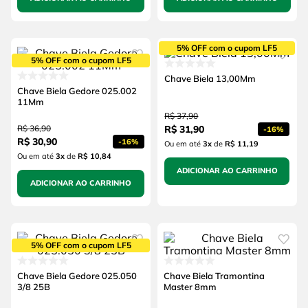
5% OFF com o cupom LF5
5% OFF com o cupom LF5
Chave Biela 13,00Mm
Chave Biela Gedore 025.002
11Mm
R$
37
,
90
R$
36
,
90
R$
31
,
90
-
16%
R$
30
,
90
-
16%
Ou em até
3
x
de
R$ 11,19
Ou em até
3
x
de
R$ 10,84
ADICIONAR AO CARRINHO
ADICIONAR AO CARRINHO
5% OFF com o cupom LF5
Chave Biela Gedore 025.050
Chave Biela Tramontina
3/8 25B
Master 8mm