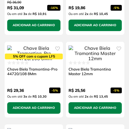
R$
36
,
90
R$
31
,
09
R$
19
,
86
-
16%
-
5%
Ou em até
3
x
de
R$ 10,91
Ou em até
2
x
de
R$ 10,45
ADICIONAR AO CARRINHO
ADICIONAR AO CARRINHO
5% OFF com o cupom LF5
Chave Biela Tramontina-Pro
Chave Biela Tramontina
44720/108 8Mm
Master 12mm
R$
29
,
36
R$
25
,
56
-
5%
-
5%
Ou em até
3
x
de
R$ 10,30
Ou em até
2
x
de
R$ 13,45
ADICIONAR AO CARRINHO
ADICIONAR AO CARRINHO