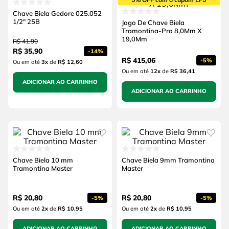
Chave Biela Gedore 025.052
1/2" 25B
Jogo De Chave Biela
Tramontina-Pro 8,0Mm X
19,0Mm
R$
41
,
90
R$
35
,
90
-
14%
R$
415
,
06
-
5%
Ou em até
3
x
de
R$ 12,60
Ou em até
12
x
de
R$ 36,41
ADICIONAR AO CARRINHO
ADICIONAR AO CARRINHO
Chave Biela 10 mm
Chave Biela 9mm Tramontina
Tramontina Master
Master
R$
20
,
80
R$
20
,
80
-
5%
-
5%
Ou em até
2
x
de
R$ 10,95
Ou em até
2
x
de
R$ 10,95
ADICIONAR AO CARRINHO
ADICIONAR AO CARRINHO