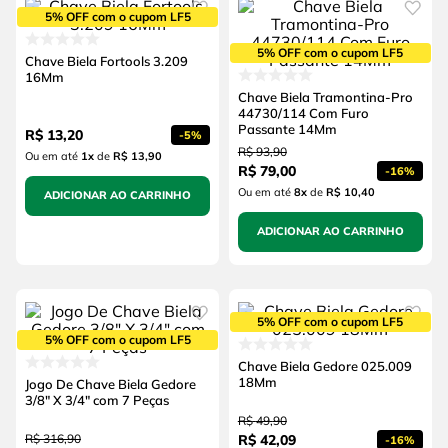
5% OFF com o cupom LF5
5% OFF com o cupom LF5
Chave Biela Fortools 3.209
16Mm
Chave Biela Tramontina-Pro
44730/114 Com Furo
Passante 14Mm
R$
13
,
20
-
5%
R$
93
,
90
Ou em até
1
x
de
R$ 13,90
R$
79
,
00
-
16%
Ou em até
8
x
de
R$ 10,40
ADICIONAR AO CARRINHO
ADICIONAR AO CARRINHO
5% OFF com o cupom LF5
5% OFF com o cupom LF5
Chave Biela Gedore 025.009
18Mm
Jogo De Chave Biela Gedore
3/8" X 3/4" com 7 Peças
R$
49
,
90
R$
316
,
90
R$
42
,
09
-
16%