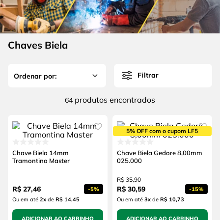
4
º
escada
6
º
fio
5
º
serra circular
7
º
serra copo
6
º
fio
Chaves Biela
8
º
disco corte
7
º
serra copo
9
º
chave impacto
Filtrar
8
º
disco corte
10
º
luva
9
º
chave impacto
produtos
64
10
º
luva
5% OFF com o cupom LF5
Chave Biela 14mm
Chave Biela Gedore 8,00mm
Tramontina Master
025.000
R$
35
,
90
R$
27
,
46
R$
30
,
59
-
5%
-
15%
Ou em até
2
x
de
R$ 14,45
Ou em até
3
x
de
R$ 10,73
ADICIONAR AO CARRINHO
ADICIONAR AO CARRINHO