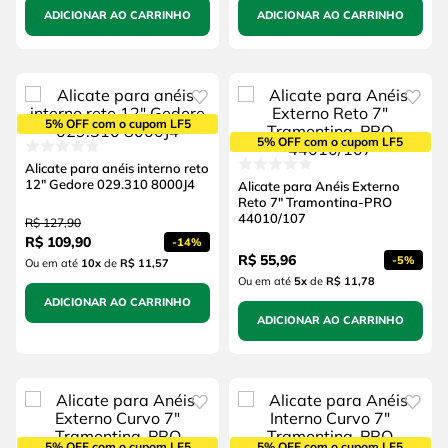
ADICIONAR AO CARRINHO
ADICIONAR AO CARRINHO
5% OFF com o cupom LF5
5% OFF com o cupom LF5
Alicate para anéis interno reto
12" Gedore 029.310 8000J4
Alicate para Anéis Externo
Reto 7" Tramontina-PRO
44010/107
R$
127
,
90
R$
109
,
90
-
14%
R$
55
,
96
-
5%
Ou em até
10
x
de
R$ 11,57
Ou em até
5
x
de
R$ 11,78
ADICIONAR AO CARRINHO
ADICIONAR AO CARRINHO
5% OFF com o cupom LF5
5% OFF com o cupom LF5