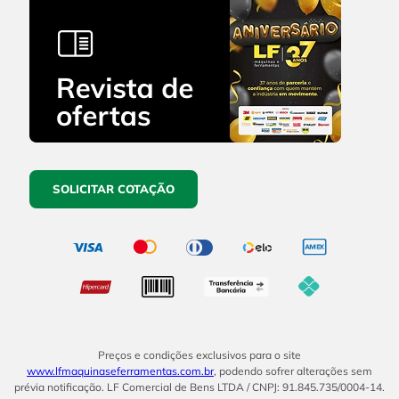
SOLICITAR COTAÇÃO
Preços e condições exclusivos para o site
www.lfmaquinaseferramentas.com.br
, podendo sofrer alterações sem
prévia notificação. LF Comercial de Bens LTDA / CNPJ: 91.845.735/0004-14.