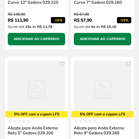
Curvo 12" Gedore 029.320
Curvo 7" Gedore 029.260
R$
130
,
90
R$
67
,
90
R$
111
,
90
R$
57
,
90
-
15%
-
15%
Ou em até
10
x
de
R$ 11,78
Ou em até
6
x
de
R$ 10,16
ADICIONAR AO CARRINHO
ADICIONAR AO CARRINHO
5% OFF com o cupom LF5
5% OFF com o cupom LF5
Alicate para Anéis Externo
Alicate para Anéis Externo
Reto 5” Gedore 029.200
Reto 9" Gedore 029.265