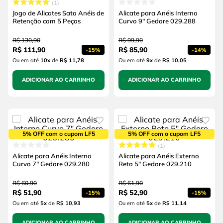
1
Jogo de Alicates Sata Anéis de
Alicate para Anéis Interno
Retenção com 5 Peças
Curvo 9" Gedore 029.288
R$
130
,
90
R$
99
,
90
R$
111
,
90
R$
85
,
90
-
15%
-
14%
Ou em até
10
x
de
R$ 11,78
Ou em até
9
x
de
R$ 10,05
ADICIONAR AO CARRINHO
ADICIONAR AO CARRINHO
5% OFF com o cupom LF5
5% OFF com o cupom LF5
1
Alicate para Anéis Interno
Alicate para Anéis Externo
Curvo 7" Gedore 029.280
Reto 5" Gedore 029.210
R$
60
,
90
R$
61
,
90
R$
51
,
90
R$
52
,
90
-
15%
-
15%
Ou em até
5
x
de
R$ 10,93
Ou em até
5
x
de
R$ 11,14
ADICIONAR AO CARRINHO
ADICIONAR AO CARRINHO