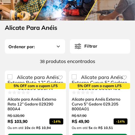
4
º
escada
6
º
serra copo
5
º
serra circular
7
º
luva
6
º
serra copo
Alicate Para Anéis
8
º
fio
7
º
luva
9
º
lavadora alta pressão
Filtrar
8
º
fio
10
º
chave impacto
9
º
lavadora alta pressão
produtos
38
10
º
chave impacto
5% OFF com o cupom LF5
5% OFF com o cupom LF5
Alicate para Anéis Externo
Alicate para Anéis Externo
Reto 12” Gedore 029290
Curvo 5” Gedore 029.205
800A4
8000A01
R$
120
,
90
R$
57
,
90
R$
103
,
90
R$
49
,
90
-
14%
-
14%
Ou em até
10
x
de
R$ 10,94
Ou em até
5
x
de
R$ 10,51