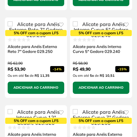
5% OFF com o cupom LF5
5% OFF com o cupom LF5
Alicate para Anéis Externo
Alicate para Anéis Interno
Reto 7" Gedore 029.250
Curvo 5" Gedore 029.240
R$
62
,
90
R$
58
,
90
R$
53
,
90
R$
49
,
90
-
14%
-
15%
Ou em até
5
x
de
R$ 11,35
Ou em até
5
x
de
R$ 10,51
ADICIONAR AO CARRINHO
ADICIONAR AO CARRINHO
5% OFF com o cupom LF5
5% OFF com o cupom LF5
Alicate para Anéis Interno
Alicate para Anéis Externo