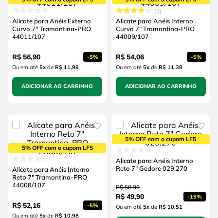
1
Alicate para Anéis Externo
Alicate para Anéis Interno
Curvo 7" Tramontina-PRO
Curvo 7" Tramontina-PRO
44011/107
44009/107
R$
56
,
90
R$
54
,
06
-
5%
-
5%
Ou em até
5
x
de
R$ 11,98
Ou em até
5
x
de
R$ 11,38
ADICIONAR AO CARRINHO
ADICIONAR AO CARRINHO
5% OFF com o cupom LF5
5% OFF com o cupom LF5
Alicate para Anéis Interno
Reto 7" Gedore 029.270
Alicate para Anéis Interno
Reto 7" Tramontina-PRO
44008/107
R$
58
,
90
R$
49
,
90
-
15%
R$
52
,
16
-
5%
Ou em até
5
x
de
R$ 10,51
Ou em até
5
x
de
R$ 10,98