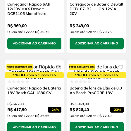
Carregador Rápido 6Ah
Carregador de Bateria Dewalt
12/20V MAX Dewalt
DCB107-B2 LI-ION 12V A
DCB1106 Monofásico
20V
R$
369
,
00
R$
249
,
00
Ou em até
12
x
de
R$ 30,75
Ou em até
12
x
de
R$ 20,75
ADICIONAR AO CARRINHO
ADICIONAR AO CARRINHO
5% OFF com o cupom LF5
5% OFF com o cupom LF5
Carregador Rápido de Bateria
Bateria de Íons de Lítio de 8,0
18V Bosch GAL 1880 CV
Ah Bosch ProCORE 18V
R$
546
,
90
R$
1
.
069
,
00
R$
417
,
90
R$
826
,
40
-
24%
-
23%
Ou em até
12
x
de
R$ 36,66
Ou em até
12
x
de
R$ 72,49
ADICIONAR AO CARRINHO
ADICIONAR AO CARRINHO