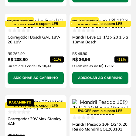
5% OFF com o cupom LF5
5% OFF com o cupom LF5
Carregador Bosch GAL 18V-
Mandril Leve 13l 1/2 x 20 1,5 a
20 18V
13mm Bosch
R$
262
,
90
R$
46
,
90
R$
208
,
90
R$
36
,
96
-
21%
-
21%
Ou em até
12
x
de
R$ 18,33
Ou em até
3
x
de
R$ 12,97
ADICIONAR AO CARRINHO
ADICIONAR AO CARRINHO
5% OFF com o cupom LF5
5% OFF com o cupom LF5
Carregador 20V Max Stanley
4Ah
Mandril Pesado 10P 1/2" X 20
Rei do Mandril GOL203101
R$
340
,
90