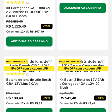
2
Kit Carregador GAL 1880 CV
ADICIONAR AO CARRINHO
e 2 Baterias PROCORE 18V
8,0 AH Bosch
R$
1
.
589
,
00
R$
1
.
225
,
40
-
23%
Ou em até
12
x
de
R$ 107,49
ADICIONAR AO CARRINHO
5% OFF com o cupom LF5
5% OFF com o cupom LF5
2
Bateria de Íons de Lítio Bosch
Kit Bosch 2 Baterias 12V 2Ah
GBA 12V Max 2.0Ah
e Carregador GAL 12V-20
Bivolt
R$
231
,
90
R$
700
,
90
R$
180
,
40
R$
541
,
40
-
22%
-
23%
Ou em até
12
x
de
R$ 15,83
Ou em até
12
x
de
R$ 47,49