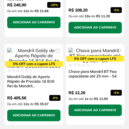
R$
246
,
90
-
28%
R$
108
,
20
-
5%
Ou em até
12
x
de
R$ 21,66
Ou em até
10
x
de
R$ 11,39
ADICIONAR AO CARRINHO
ADICIONAR AO CARRINHO
5% OFF com o cupom LF5
5% OFF com o cupom LF5
Chave para Mandril BT Fixo
capacidade até 25 mm - S4
Mandril Goldy de Aperto
Rápido de Precisão 16 B16
Rei do Mandril
GOL808301B16
R$
12
,
26
-
5%
R$
405
,
56
-
5%
Ou em até
1
x
de
R$ 12,90
Ou em até
12
x
de
R$ 35,57
ADICIONAR AO CARRINHO
ADICIONAR AO CARRINHO