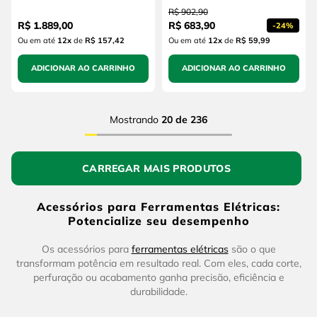
R$
902
,
90
R$
1
.
889
,
00
R$
683
,
90
-
24%
Ou em até
12
x
de
R$ 157,42
Ou em até
12
x
de
R$ 59,99
ADICIONAR AO CARRINHO
ADICIONAR AO CARRINHO
Mostrando
20 de 236
Acessórios para Ferramentas Elétricas:
Potencialize seu desempenho
Os acessórios para
ferramentas elétricas
são o que
transformam potência em resultado real. Com eles, cada corte,
perfuração ou acabamento ganha precisão, eficiência e
durabilidade.