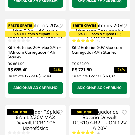
ADICIONAR AO CARRINHO
ADICIONAR AO CARRINHO
5% OFF com o cupom LF5
5% OFF com o cupom LF5
1
Kit 2 Baterias 20V Max 2Ah +
Kit 2 Baterias 20V Max com
4Ah com Carregador 4Ah
Carregador 4Ah Stanley
Stanley
R$
861
,
90
R$
952
,
90
R$
655
,
40
R$
721
,
90
-
24%
-
24%
Ou em até
12
x
de
R$ 57,49
Ou em até
12
x
de
R$ 63,32
ADICIONAR AO CARRINHO
ADICIONAR AO CARRINHO
4