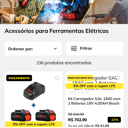
4
º
escada
6
º
serra copo
5
º
serra circular
7
º
luva
6
º
serra copo
8
º
fio
Acessórios para Ferramentas Elétricas
7
º
luva
9
º
lavadora alta pressão
8
º
fio
10
º
alicate
Filtrar
9
º
lavadora alta pressão
produtos
236
10
º
alicate
5% OFF com o cupom LF5
Kit Carregador GAL 1840 com
2 Baterias 18V 4,00AH Bosch
R$
910
,
90
R$
702
,
90
-
23%
5% OFF com o cupom LF5
Ou em até
12
x
de
R$ 61,66