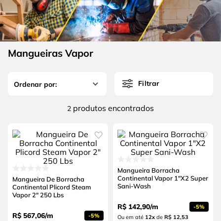
4
º
escada
6
º
fio
5
º
serra circular
7
º
serra copo
6
º
fio
8
º
chave impacto
Mangueiras Vapor
7
º
serra copo
9
º
cabo flexivel
8
º
chave impacto
10
º
disco corte
Filtrar
9
º
cabo flexivel
produtos
2
10
º
disco corte
Mangueira Borracha
Continental Vapor 1"X2 Super
Mangueira De Borracha
Sani-Wash
Continental Plicord Steam
Vapor 2" 250 Lbs
R$
142
,
90
/
m
-
5%
R$
567
,
06
/
m
-
5%
Ou em até
12
x
de
R$ 12,53