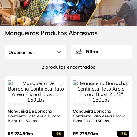
4
º
escada
6
º
fio
5
º
serra circular
7
º
chave impacto
6
º
fio
8
º
disco corte
Mangueiras Produtos Abrasivos
7
º
chave impacto
9
º
cabo flexivel
8
º
disco corte
10
º
serra copo
Filtrar
9
º
cabo flexivel
produtos
2
10
º
serra copo
Mangueira De Borracha
Mangueira Borracha
Continetal Jato Areia Plicord
Continetal Jato Areia Plicord
Blast 1" 150Lbs
Blast 2.1/2" 150Lbs
R$
224
,
90
/
m
R$
275
,
90
/
m
-
5%
-
5%