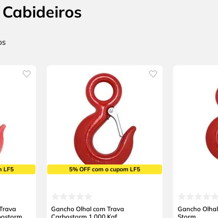
 Cabideiros
m LF5
5% OFF com o cupom LF5
Trava
Gancho Olhal com Trava
Gancho Olhal
bostorm
Carbostorm 1.000 Kgf
Storm