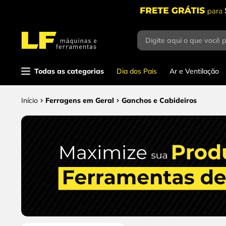
Digite aqui o que você 
Termos mais buscados
1
º
parafusadeira
Todas as categorias
Dia dos Pais
Ar e Ventilação
2
º
caixa ferramentas
3
º
esmerilhadeira
Ferragens em Geral
Ganchos e Cabideiros
4
º
escada
5
º
serra circular
6
º
serra copo
7
º
luva
8
º
fio
9
º
lavadora alta pressão