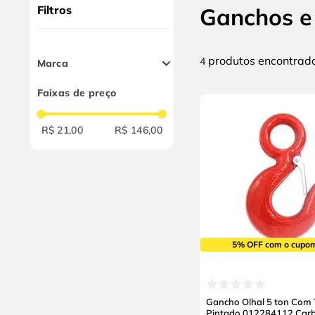
10
º
chave impacto
Filtros
Ganchos e
produtos
4
Marca
Storm
Faixas de preço
Carbostorm
R$ 21,00
R$ 146,00
5% OFF com o cupo
Gancho Olhal 5 ton Com 
Pintado 012284112 Car