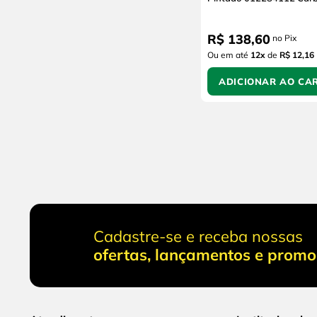
R$
138
,
60
no Pix
Ou em até
12
x
de
R$ 12,16
ADICIONAR AO CA
Cadastre-se e receba nossas
ofertas, lançamentos e prom