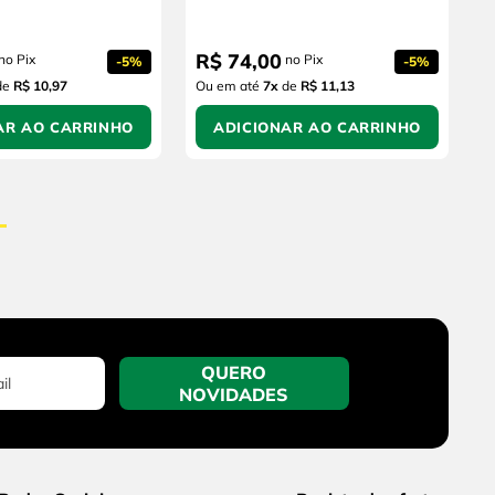
R$
74
,
00
no Pix
no Pix
-
5%
-
5%
de
R$ 10,97
Ou em até
7
x
de
R$ 11,13
AR AO CARRINHO
ADICIONAR AO CARRINHO
QUERO
NOVIDADES