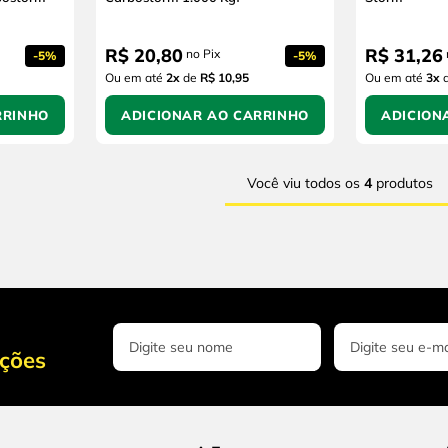
R$
20
,
80
R$
31
,
26
no Pix
-
5%
-
5%
Ou em até
2
x
de
R$ 10,95
Ou em até
3
x
RRINHO
ADICIONAR AO CARRINHO
ADICION
Você viu todos os
4
produtos
oções