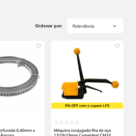
Relevância
5% OFF com o cupom LF5
Perfurada 0,40mm x
Máquina conjugada fita de aço
 Âncora
13/16/19mm Comeplast CM33