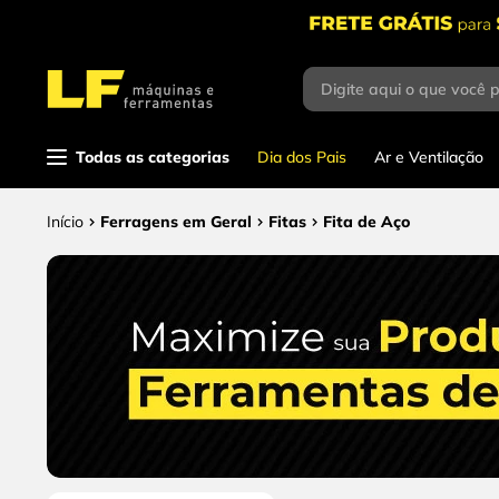
Digite aqui o que você 
Termos mais
buscados
1
º
parafusadeira
Todas as categorias
Dia dos Pais
Ar e Ventilação
2
º
caixa ferramentas
Ferragens em Geral
Fitas
Fita de Aço
3
º
esmerilhadeira
4
º
escada
5
º
serra circular
6
º
fio
7
º
serra copo
8
º
chave impacto