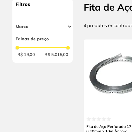
9
º
cabo flexivel
Filtros
Fita de Aç
10
º
disco corte
produtos
4
Marca
Âncora
Faixas de preço
Guaru-Aço
Comeplast
R$ 19,00
R$ 5.015,00
Fita de Aço Perfurada 1
0,40mm x 10m Âncora