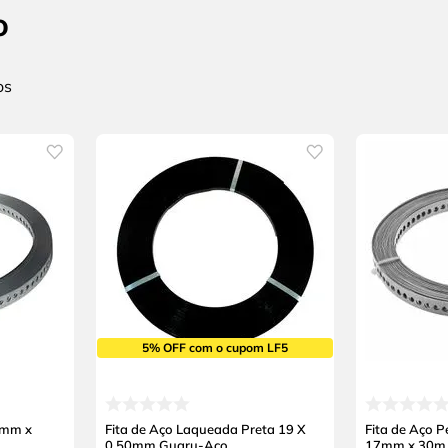
o
5% OFF com o cupom LF5
7mm x
Fita de Aço Laqueada Preta 19 X
Fita de Aço 
0,50mm Guaru-Aço
17mm x 30m