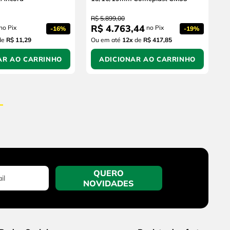
R$
5
.
899
,
00
R$
4
.
763
,
44
no Pix
no Pix
-
16%
-
19%
de
R$ 11,29
Ou em até
12
x
de
R$ 417,85
AR AO CARRINHO
ADICIONAR AO CARRINHO
QUERO
NOVIDADES