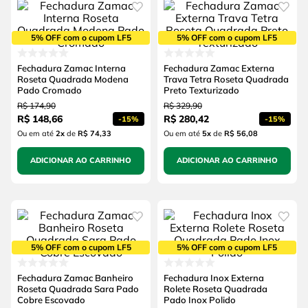
5% OFF com o cupom LF5
5% OFF com o cupom LF5
Fechadura Zamac Interna
Fechadura Zamac Externa
Roseta Quadrada Modena
Trava Tetra Roseta Quadrada
Pado Cromado
Preto Texturizado
R$
174
,
90
R$
329
,
90
R$
148
,
66
R$
280
,
42
-
15%
-
15%
Ou em até
2
x
de
R$ 74,33
Ou em até
5
x
de
R$ 56,08
ADICIONAR AO CARRINHO
ADICIONAR AO CARRINHO
5% OFF com o cupom LF5
5% OFF com o cupom LF5
Fechadura Zamac Banheiro
Fechadura Inox Externa
Roseta Quadrada Sara Pado
Rolete Roseta Quadrada
Cobre Escovado
Pado Inox Polido