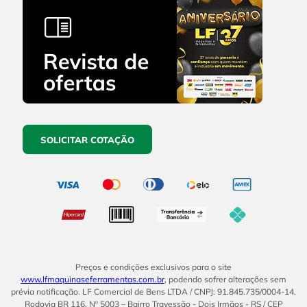
SOLICITAR COTAÇÃO
Preços e condições exclusivos para o site
www.lfmaquinaseferramentas.com.br
, podendo sofrer alterações sem
prévia notificação. LF Comercial de Bens LTDA / CNPJ: 91.845.735/0004-14.
Rodovia BR 116, Nº 5003 – Bairro Travessão - Dois Irmãos - RS / CEP