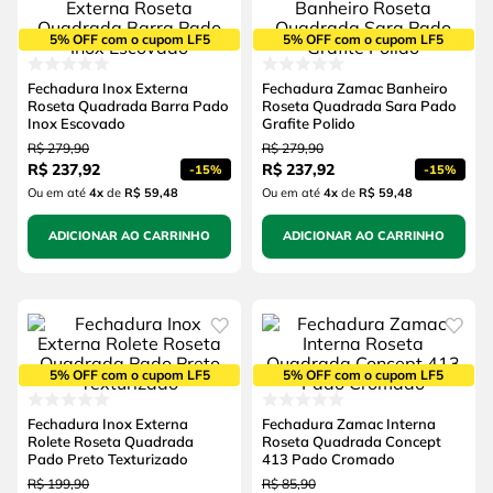
5% OFF com o cupom LF5
5% OFF com o cupom LF5
Fechadura Inox Externa
Fechadura Zamac Banheiro
Roseta Quadrada Barra Pado
Roseta Quadrada Sara Pado
Inox Escovado
Grafite Polido
R$
279
,
90
R$
279
,
90
R$
237
,
92
R$
237
,
92
-
15%
-
15%
Ou em até
4
x
de
R$ 59,48
Ou em até
4
x
de
R$ 59,48
ADICIONAR AO CARRINHO
ADICIONAR AO CARRINHO
5% OFF com o cupom LF5
5% OFF com o cupom LF5
Fechadura Inox Externa
Fechadura Zamac Interna
Rolete Roseta Quadrada
Roseta Quadrada Concept
Pado Preto Texturizado
413 Pado Cromado
R$
199
,
90
R$
85
,
90