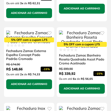
Ou em até
3
x
de
R$ 62,31
ADICIONAR AO CARRINHO
ADICIONAR AO CARRINHO
5% OFF com o cupom LF5
5% OFF com o cupom LF5
Fechadura Zamac Externa
Espelho Concept Pado
Fechadura Zamac Banheiro
Padrão Cromado
Roseta Quadrada Ascot Pado
Cromo Acetinado
R$
174
,
90
R$
148
,
66
R$
399
,
90
-
15%
R$
339
,
92
-
15%
Ou em até
2
x
de
R$ 74,33
Ou em até
6
x
de
R$ 56,65
ADICIONAR AO CARRINHO
ADICIONAR AO CARRINHO