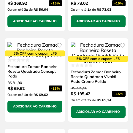
R$
169
,
92
R$
73
,
02
-
15%
-
15%
Ou em até
3
x
de
R$ 56,64
Ou em até
1
x
de
R$ 73,02
ADICIONAR AO CARRINHO
ADICIONAR AO CARRINHO
5% OFF com o cupom LF5
5% OFF com o cupom LF5
Fechadura Zamac Banheiro
Roseta Quadrada Concept
Fechadura Zamac Banheiro
Pado
Roseta Quadrada Vivaldi
Pado Cromo Polido
R$
81
,
90
R$
69
,
62
R$
229
,
90
-
15%
R$
195
,
42
-
15%
Ou em até
1
x
de
R$ 69,62
Ou em até
3
x
de
R$ 65,14
ADICIONAR AO CARRINHO
ADICIONAR AO CARRINHO