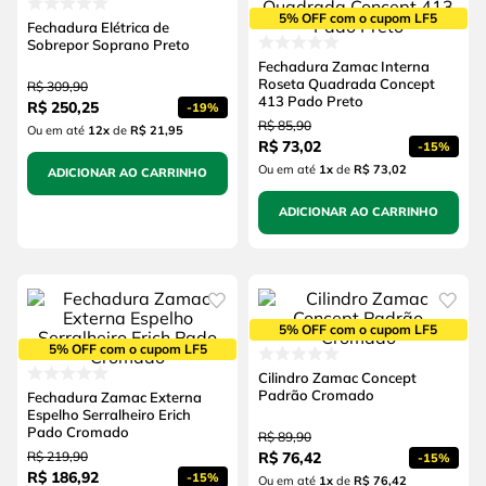
5% OFF com o cupom LF5
Fechadura Elétrica de
Sobrepor Soprano Preto
Fechadura Zamac Interna
Roseta Quadrada Concept
R$
309
,
90
413 Pado Preto
R$
250
,
25
-
19%
R$
85
,
90
Ou em até
12
x
de
R$ 21,95
R$
73
,
02
-
15%
Ou em até
1
x
de
R$ 73,02
ADICIONAR AO CARRINHO
ADICIONAR AO CARRINHO
5% OFF com o cupom LF5
5% OFF com o cupom LF5
Cilindro Zamac Concept
Padrão Cromado
Fechadura Zamac Externa
Espelho Serralheiro Erich
Pado Cromado
R$
89
,
90
R$
219
,
90
R$
76
,
42
-
15%
R$
186
,
92
-
15%
Ou em até
1
x
de
R$ 76,42