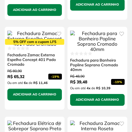
ADICIONAR AO CARRINHO
ADICIONAR AO CARRINHO
5% OFF com o cupom LF5
Fechadura Zamac Externa
Espelho Concept 401 Pado
Fechadura para Banheiro
Cromado
Popline Soprano Cromado
40mm
R$
80
,
90
R$
65
,
32
R$
48
,
90
-
19%
R$
39
,
48
-
19%
Ou em até
6
x
de
R$ 11,46
Ou em até
4
x
de
R$ 10,39
ADICIONAR AO CARRINHO
ADICIONAR AO CARRINHO