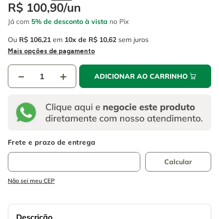
4
º
escada
R$
100
,
90
/
un
6
º
fio
Já com
5% de desconto à vista
no Pix
5
º
serra circular
7
º
serra copo
Ou
R$
106
,
21
em
10
R$
10
,
62
sem juros
6
º
fio
8
º
chave impacto
Mais opções de pagamento
7
º
serra copo
9
º
cabo flexivel
－
＋
ADICIONAR AO CARRINHO
8
º
chave impacto
10
º
disco corte
9
º
cabo flexivel
10
º
disco corte
Não sei meu CEP
Descrição