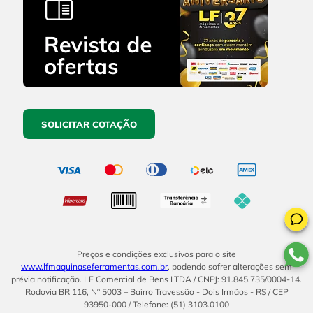
SOLICITAR COTAÇÃO
Preços e condições exclusivos para o site
www.lfmaquinaseferramentas.com.br
, podendo sofrer alterações sem
prévia notificação. LF Comercial de Bens LTDA / CNPJ: 91.845.735/0004-14.
Rodovia BR 116, Nº 5003 – Bairro Travessão - Dois Irmãos - RS / CEP
93950-000 / Telefone: (51) 3103.0100