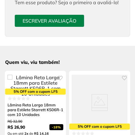
Tem esse produto? Seja o primeiro a avaliá-lo!
ESCREVER AVALIAÇÃO
Quem viu, viu também!
5% OFF com o cupom LF5
Lâmina Reta Larga 18mm
para Estilete Starrett KS06R-1
com 10 Unidades
R$
32
,
90
5% OFF com o cupom LF5
R$
26
,
90
-
18%
Ou em até
2
x
de
R$ 14,16