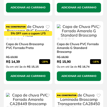
ADICIONAR AO CARRINHO
ADICIONAR AO CARRINHO
5% OFF com o cupom LF5
Capa de Chuva Brascamp
Capa de Chuva PVC Forrado
PVC Forrada Preta
Amarelo G Standard
Brascamp
R$
19
,
90
R$
18
,
90
R$
14
,
39
R$
15
,
90
-
28%
-
16%
Ou em até
1
x
de
R$ 15,15
Ou em até
1
x
de
R$ 16,74
ADICIONAR AO CARRINHO
ADICIONAR AO CARRINHO