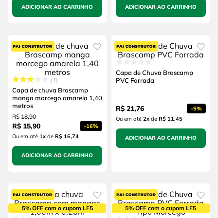
ADICIONAR AO CARRINHO
ADICIONAR AO CARRINHO
Capa de Chuva Brascamp
1
PVC Forrada
Capa de chuva Brascamp
manga morcego amarela 1,40
metros
R$
21
,
76
-
5%
R$
18
,
90
Ou em até
2
x
de
R$ 11,45
R$
15
,
90
-
16%
Ou em até
1
x
de
R$ 16,74
ADICIONAR AO CARRINHO
ADICIONAR AO CARRINHO
5% OFF com o cupom LF5
5% OFF com o cupom LF5