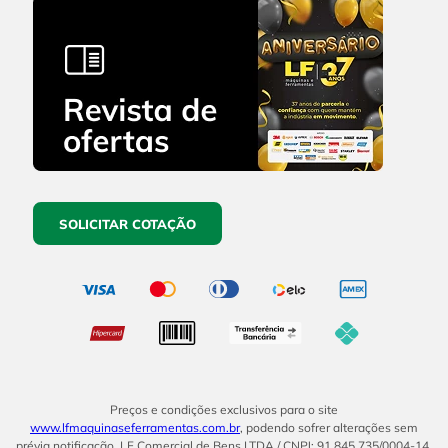
SOLICITAR COTAÇÃO
Preços e condições exclusivos para o site
www.lfmaquinaseferramentas.com.br
, podendo sofrer alterações sem
prévia notificação. LF Comercial de Bens LTDA / CNPJ: 91.845.735/0004-14.