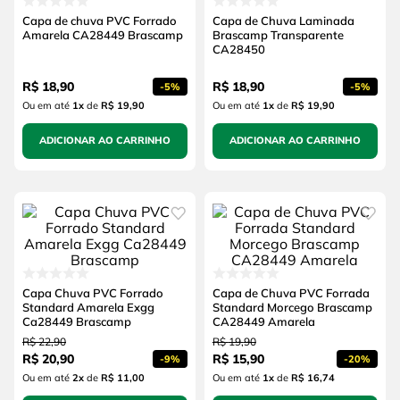
Capa de chuva PVC Forrado
Capa de Chuva Laminada
Amarela CA28449 Brascamp
Brascamp Transparente
CA28450
R$
18
,
90
R$
18
,
90
-
5%
-
5%
Ou em até
1
x
de
R$ 19,90
Ou em até
1
x
de
R$ 19,90
ADICIONAR AO CARRINHO
ADICIONAR AO CARRINHO
Capa Chuva PVC Forrado
Capa de Chuva PVC Forrada
Standard Amarela Exgg
Standard Morcego Brascamp
Ca28449 Brascamp
CA28449 Amarela
R$
22
,
90
R$
19
,
90
R$
20
,
90
R$
15
,
90
-
9%
-
20%
Ou em até
2
x
de
R$ 11,00
Ou em até
1
x
de
R$ 16,74