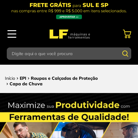
Digite aqui o que você procura
Termos mais buscados
Digite aqui o que você procura
EPI
Roupas e Calçados de Proteção
1
º
parafusadeira
Capa de Chuva
Termos mais buscados
2
º
caixa ferramentas
1
º
parafusadeira
3
º
esmerilhadeira
2
º
caixa ferramentas
4
º
escada
3
º
esmerilhadeira
5
º
serra circular