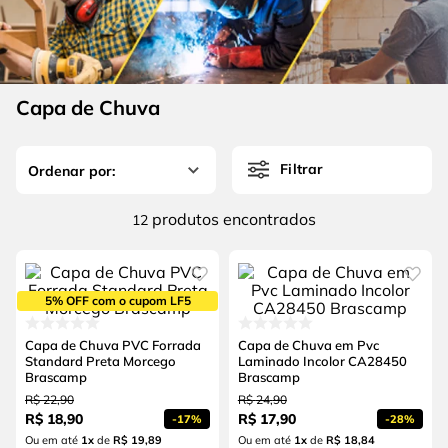
4
º
escada
6
º
fio
5
º
serra circular
7
º
serra copo
6
º
fio
8
º
disco corte
Capa de Chuva
7
º
serra copo
9
º
chave impacto
8
º
disco corte
10
º
luva
Filtrar
9
º
chave impacto
produtos
12
10
º
luva
5% OFF com o cupom LF5
Capa de Chuva PVC Forrada
Capa de Chuva em Pvc
Standard Preta Morcego
Laminado Incolor CA28450
Brascamp
Brascamp
R$
22
,
90
R$
24
,
90
R$
18
,
90
R$
17
,
90
-
17%
-
28%
Ou em até
1
x
de
R$ 19,89
Ou em até
1
x
de
R$ 18,84