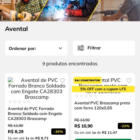
4
º
escada
6
º
fio
5
º
serra circular
7
º
serra copo
6
º
fio
Avental
8
º
chave impacto
7
º
serra copo
9
º
cabo flexivel
Filtrar
8
º
chave impacto
10
º
disco corte
9
º
cabo flexivel
produtos
9
10
º
disco corte
5% OFF com o cupom LF5
Avental PVC Brascamp preto
com forro 120x0,65
Avental de PVC Forrado
Branco Soldado com Engate
CA28303 Brascamp
R$
13
,
90
R$
11
,
90
R$
10
,
90
-
22%
R$
8
,
29
-
30%
Ou em até
1
x
de
R$ 11,47
Ou em até
1
x
de
R$ 8,73