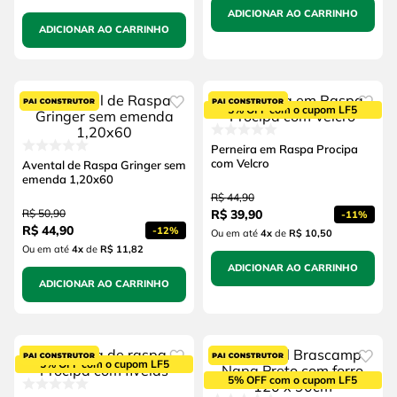
ADICIONAR AO CARRINHO
ADICIONAR AO CARRINHO
5% OFF com o cupom LF5
Perneira em Raspa Procipa
com Velcro
Avental de Raspa Gringer sem
emenda 1,20x60
R$
44
,
90
R$
50
,
90
R$
39
,
90
-
11%
R$
44
,
90
-
12%
Ou em até
4
x
de
R$ 10,50
Ou em até
4
x
de
R$ 11,82
ADICIONAR AO CARRINHO
ADICIONAR AO CARRINHO
5% OFF com o cupom LF5
5% OFF com o cupom LF5