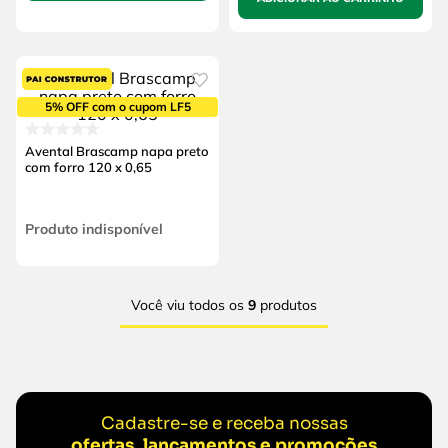
5% OFF com o cupom LF5
Avental Brascamp napa preto
com forro 120 x 0,65
Produto indisponível
Você viu todos os
9
produtos
Cadastre-se e receba nossas
ofertas, lançamentos e promoções