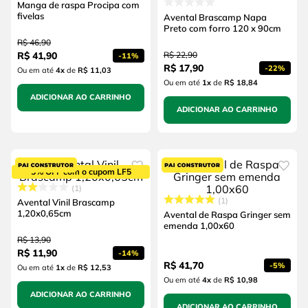
Manga de raspa Procipa com
fivelas
Avental Brascamp Napa
Preto com forro 120 x 90cm
R$
46
,
90
R$
41
,
90
R$
22
,
90
-
11%
R$
17
,
90
-
22%
Ou em até
4
x
de
R$ 11,03
Ou em até
1
x
de
R$ 18,84
ADICIONAR AO CARRINHO
ADICIONAR AO CARRINHO
5% OFF com o cupom LF5
1
1
Avental Vinil Brascamp
1,20x0,65cm
Avental de Raspa Gringer sem
emenda 1,00x60
R$
13
,
90
R$
11
,
90
-
14%
R$
41
,
70
-
5%
Ou em até
1
x
de
R$ 12,53
Ou em até
4
x
de
R$ 10,98
ADICIONAR AO CARRINHO
ADICIONAR AO CARRINHO