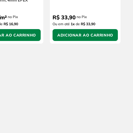
term, 4mm EPEX
m²
R$
33
,
90
no Pix
no Pix
de
R$ 16,90
Ou em até
1
x
de
R$ 33,90
AR AO CARRINHO
ADICIONAR AO CARRINHO