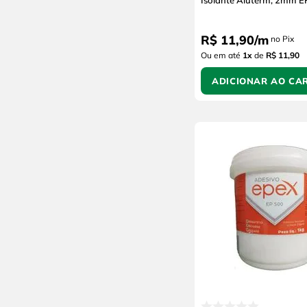
Isolante Aluterm, 2mm 
R$
11
,
90
/
m
no Pix
Ou em até
1
x
de
R$ 11,90
ADICIONAR AO CA