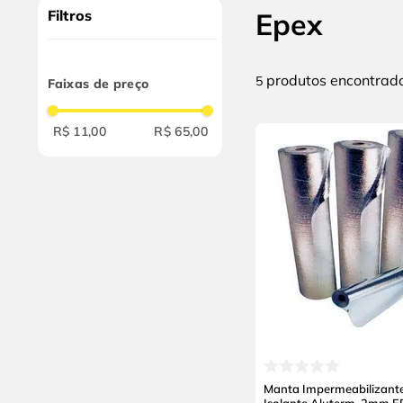
9
º
chave impacto
Filtros
Epex
10
º
luva
produtos
5
Faixas de preço
R$ 11,00
R$ 65,00
Manta Impermeabilizant