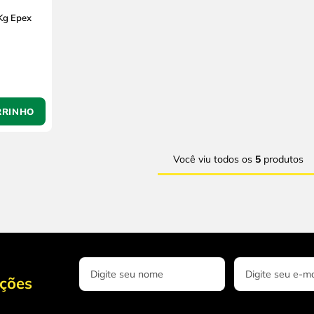
Kg Epex
RRINHO
Você viu todos os
5
produtos
oções