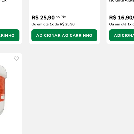
EPEX
Isolante Alu
R$
25
,
90
R$
16
,
90
/
no Pix
Ou em até
1
x
de
R$ 25,90
Ou em até
1
x
RRINHO
ADICIONAR AO CARRINHO
ADICION