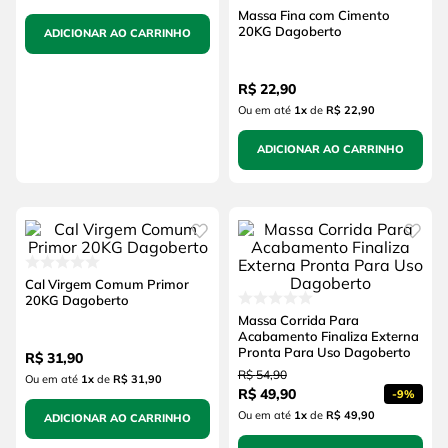
Massa Fina com Cimento
20KG Dagoberto
ADICIONAR AO CARRINHO
R$
22
,
90
Ou em até
1
x
de
R$ 22,90
ADICIONAR AO CARRINHO
Cal Virgem Comum Primor
20KG Dagoberto
Massa Corrida Para
Acabamento Finaliza Externa
Pronta Para Uso Dagoberto
R$
31
,
90
R$
54
,
90
Ou em até
1
x
de
R$ 31,90
R$
49
,
90
-
9%
Ou em até
1
x
de
R$ 49,90
ADICIONAR AO CARRINHO