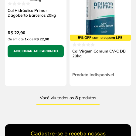
Cal Hidráulica Primor
Dagoberto Barcellos 20kg
R$
22
,
90
5% OFF com o cupom LF5
Ou em até
1
x
de
R$ 22,90
Cal Virgem Comum CV-C DB
ADICIONAR AO CARRINHO
20kg
Produto indisponível
Você viu todos os
8
produtos
Cadastre-se e receba nossas