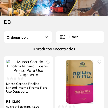
4
º
escada
6
º
fio
5
º
serra circular
7
º
serra copo
6
º
fio
DB
8
º
disco corte
7
º
serra copo
9
º
chave impacto
Filtrar
8
º
disco corte
10
º
luva
9
º
chave impacto
produtos
8
10
º
luva
Massa Corrida Finaliza
Mineral Interna Pronta Para
Uso Dagoberto
R$
42
,
90
Ou em até
1
x
de
R$ 42,90