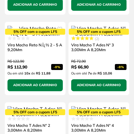
ADICIONAR AO CARRINHO
ADICIONAR AO CARRINHO
5% OFF com o cupom LF5
5% OFF com o cupom LF5
2
Vira Macho Reto N.Ï¿½ 2 - 5 A
Vira Macho T Ades Nº 3
9,20Mm
3,00Mm A 8,20Mm
R$
122
,
90
R$
72
,
90
R$
112
,
90
R$
66
,
90
-
8%
-
8%
Ou em até
10
x
de
R$ 11,88
Ou em até
7
x
de
R$ 10,06
ADICIONAR AO CARRINHO
ADICIONAR AO CARRINHO
5% OFF com o cupom LF5
5% OFF com o cupom LF5
Vira Macho T Ades Nº 2
Vira Macho T Ades Nº 4
3,00Mm A 8,20Mm
3,00Mm A 8,20Mm