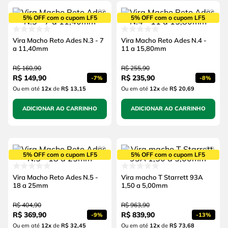
5% OFF com o cupom LF5
5% OFF com o cupom LF5
Vira Macho Reto Ades N.3 - 7
Vira Macho Reto Ades N.4 -
a 11,40mm
11 a 15,80mm
R$
160
,
90
R$
255
,
90
R$
149
,
90
R$
235
,
90
-
7%
-
8%
Ou em até
12
x
de
R$ 13,15
Ou em até
12
x
de
R$ 20,69
ADICIONAR AO CARRINHO
ADICIONAR AO CARRINHO
5% OFF com o cupom LF5
5% OFF com o cupom LF5
Vira Macho Reto Ades N.5 -
Vira macho T Starrett 93A
18 a 25mm
1,50 a 5,00mm
R$
404
,
90
R$
963
,
90
R$
369
,
90
R$
839
,
90
-
9%
-
13%
Ou em até
12
x
de
R$ 32,45
Ou em até
12
x
de
R$ 73,68