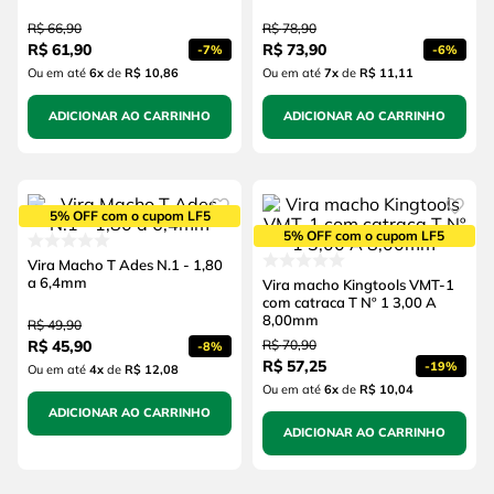
R$
66
,
90
R$
78
,
90
R$
61
,
90
R$
73
,
90
-
7%
-
6%
Ou em até
6
x
de
R$ 10,86
Ou em até
7
x
de
R$ 11,11
ADICIONAR AO CARRINHO
ADICIONAR AO CARRINHO
5% OFF com o cupom LF5
5% OFF com o cupom LF5
Vira Macho T Ades N.1 - 1,80
a 6,4mm
Vira macho Kingtools VMT-1
com catraca T Nº 1 3,00 A
8,00mm
R$
49
,
90
R$
45
,
90
R$
70
,
90
-
8%
R$
57
,
25
-
19%
Ou em até
4
x
de
R$ 12,08
Ou em até
6
x
de
R$ 10,04
ADICIONAR AO CARRINHO
ADICIONAR AO CARRINHO