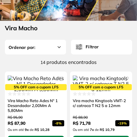
4
º
escada
6
º
serra copo
5
º
serra circular
7
º
luva
6
º
serra copo
Vira Macho
8
º
fio
7
º
luva
9
º
lavadora alta pressão
Filtrar
8
º
fio
10
º
alicate
9
º
lavadora alta pressão
produtos
14
10
º
alicate
5% OFF com o cupom LF5
5% OFF com o cupom LF5
Vira Macho Reto Ades Nº 1
Vira macho Kingtools VMT-2
Desandador 2,00Mm A
c/ catraca T N2 5 a 12mm
5,80Mm
R$
95
,
90
R$
88
,
90
R$
87
,
90
R$
71
,
78
-
8%
-
19%
Ou em até
9
x
de
R$ 10,28
Ou em até
7
x
de
R$ 10,79