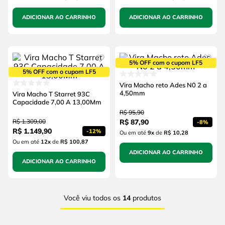
ADICIONAR AO CARRINHO
ADICIONAR AO CARRINHO
5% OFF com o cupom LF5
5% OFF com o cupom LF5
Vira Macho reto Ades N0 2 a
4,50mm
Vira Macho T Starret 93C
Capacidade 7,00 A 13,00Mm
R$
95
,
90
R$
1
.
309
,
00
R$
87
,
90
-
8%
R$
1
.
149
,
90
-
12%
Ou em até
9
x
de
R$ 10,28
Ou em até
12
x
de
R$ 100,87
ADICIONAR AO CARRINHO
ADICIONAR AO CARRINHO
Você viu todos os
14
produtos