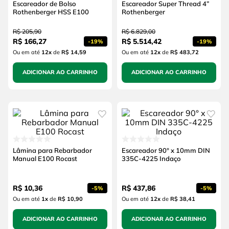
Escareador de Bolso
Escareador Super Thread 4”
Rothenberger HSS E100
Rothenberger
R$
205
,
90
R$
6
.
829
,
00
R$
166
,
27
R$
5
.
514
,
42
-
19%
-
19%
Ou em até
12
x
de
R$ 14,59
Ou em até
12
x
de
R$ 483,72
ADICIONAR AO CARRINHO
ADICIONAR AO CARRINHO
Lâmina para Rebarbador
Escareador 90° x 10mm DIN
Manual E100 Rocast
335C-4225 Indaço
R$
10
,
36
R$
437
,
86
-
5%
-
5%
Ou em até
1
x
de
R$ 10,90
Ou em até
12
x
de
R$ 38,41
ADICIONAR AO CARRINHO
ADICIONAR AO CARRINHO