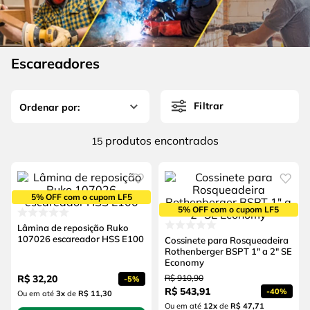
4
º
escada
6
º
fio
5
º
serra circular
7
º
serra copo
6
º
fio
Escareadores
8
º
chave impacto
7
º
serra copo
9
º
cabo flexivel
Filtrar
8
º
chave impacto
10
º
disco corte
9
º
cabo flexivel
produtos
15
10
º
disco corte
5% OFF com o cupom LF5
5% OFF com o cupom LF5
Lâmina de reposição Ruko
107026 escareador HSS E100
Cossinete para Rosqueadeira
Rothenberger BSPT 1" a 2" SE
Economy
R$
32
,
20
R$
910
,
90
-
5%
R$
543
,
91
-
40%
Ou em até
3
x
de
R$ 11,30
Ou em até
12
x
de
R$ 47,71