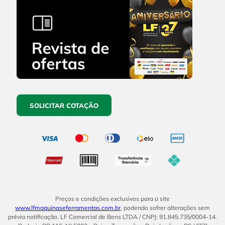
SOLICITAR COTAÇÃO
Preços e condições exclusivos para o site
www.lfmaquinaseferramentas.com.br
, podendo sofrer alterações sem
prévia notificação. LF Comercial de Bens LTDA / CNPJ: 91.845.735/0004-14.