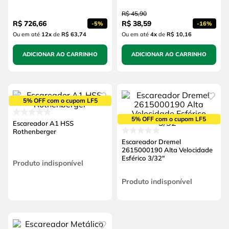
R$
45
,
90
R$
726
,
66
R$
38
,
59
-
5%
-
16%
Ou em até
12
x
de
R$ 63,74
Ou em até
4
x
de
R$ 10,16
ADICIONAR AO CARRINHO
ADICIONAR AO CARRINHO
5% OFF com o cupom LF5
5% OFF com o cupom LF5
Escareador A1 HSS
Rothenberger
Escareador Dremel
2615000190 Alta Velocidade
Esférico 3/32"
Produto indisponível
Produto indisponível