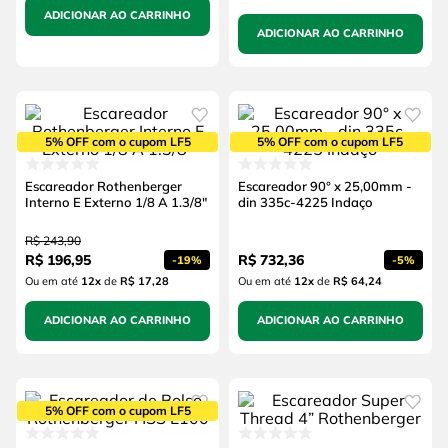
ADICIONAR AO CARRINHO
ADICIONAR AO CARRINHO
5% OFF com o cupom LF5
5% OFF com o cupom LF5
Escareador Rothenberger
Escareador 90° x 25,00mm -
Interno E Externo 1/8 A 1.3/8"
din 335c-4225 Indaço
R$
243
,
90
R$
196
,
95
R$
732
,
36
-
19%
-
5%
Ou em até
12
x
de
R$ 17,28
Ou em até
12
x
de
R$ 64,24
ADICIONAR AO CARRINHO
ADICIONAR AO CARRINHO
5% OFF com o cupom LF5