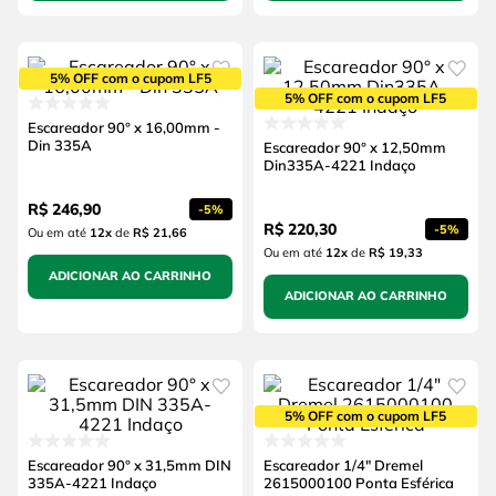
5% OFF com o cupom LF5
5% OFF com o cupom LF5
Escareador 90° x 16,00mm -
Din 335A
Escareador 90° x 12,50mm
Din335A-4221 Indaço
R$
246
,
90
-
5%
R$
220
,
30
-
5%
Ou em até
12
x
de
R$ 21,66
Ou em até
12
x
de
R$ 19,33
ADICIONAR AO CARRINHO
ADICIONAR AO CARRINHO
5% OFF com o cupom LF5
Escareador 90° x 31,5mm DIN
Escareador 1/4" Dremel
335A-4221 Indaço
2615000100 Ponta Esférica