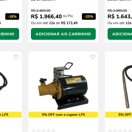
R$
2
.
469
,
00
R$
2
.
089
,
00
R$
1
.
966
,
40
R$
1
.
643
,
no Pix
-
18%
-
20%
5
Ou em até
12
x
de
R$ 172,49
Ou em até
12
x
RRINHO
ADICIONAR AO CARRINHO
ADICION
m LF5
5% OFF com o cupom LF5
5% OFF