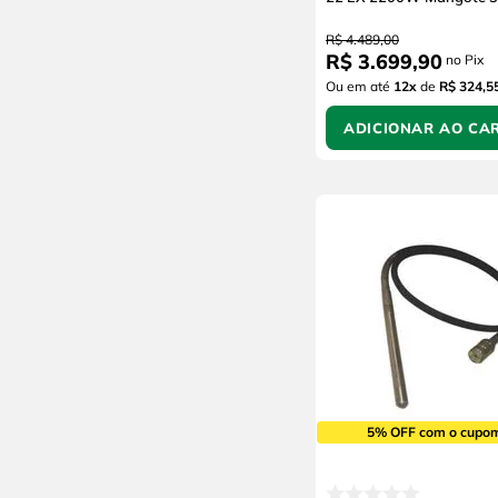
R$
4
.
489
,
00
R$
3
.
699
,
90
no Pix
Ou em até
12
x
de
R$ 324,5
ADICIONAR AO CA
5% OFF com o cupo