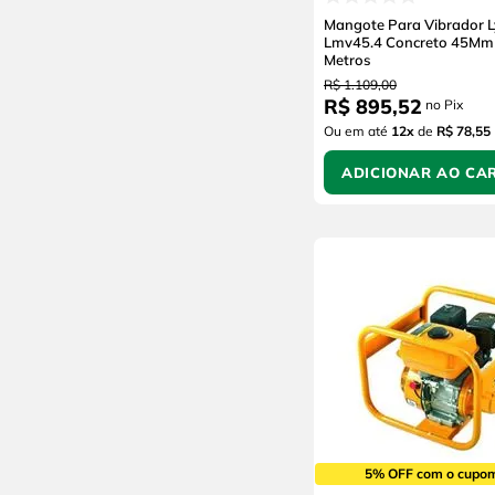
Mangote Para Vibrador 
Lmv45.4 Concreto 45Mm 
Metros
R$
1
.
109
,
00
R$
895
,
52
no Pix
Ou em até
12
x
de
R$ 78,55
ADICIONAR AO CA
5% OFF com o cupo