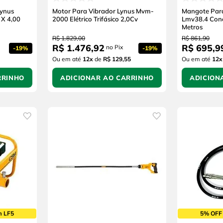
Lynus
Motor Para Vibrador Lynus Mvm-
Mangote Para
X 4,00
2000 Elétrico Trifásico 2,0Cv
Lmv38.4 Con
Metros
R$
1
.
829
,
00
R$
861
,
90
R$
1
.
476
,
92
R$
695
,
9
no Pix
-
19%
-
19%
Ou em até
12
x
de
R$ 129,55
Ou em até
12
x
RRINHO
ADICIONAR AO CARRINHO
ADICION
m LF5
5% OFF