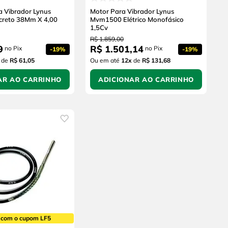
 Vibrador Lynus
Motor Para Vibrador Lynus
creto 38Mm X 4,00
Mvm1500 Elétrico Monofásico
1,5Cv
R$
1
.
859
,
00
9
R$
1
.
501
,
14
no Pix
no Pix
-
19%
-
19%
de
R$ 61,05
Ou em até
12
x
de
R$ 131,68
AR AO CARRINHO
ADICIONAR AO CARRINHO
 com o cupom LF5