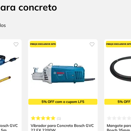
ara concreto
5% OFF com o cupom LF5
5% OFF
1
 Bosch GVC
Vibrador para Concreto Bosch GVC
Mangote para
3,5m
22 EX 2200W
Bosch 35mm x