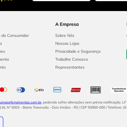
A Empresa
a do Consumidor
Sobre Nós
a
Nossas Lojas
ões
Privacidade e Segurança
mento
Trabalhe Conosco
nto
Representantes
inaseferramentas.com.br
, podendo sofrer alterações sem prévia notificação. L
16, Nº 5003 – Bairro Travessão - Dois Irmãos - RS / CEP 93950-000 / Telefone: (