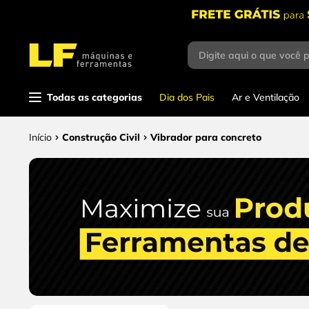
Digite aqui o que você 
Termos mais buscados
1
º
parafusadeira
Todas as categorias
Dia dos Pais
Ar e Ventilação
2
º
caixa ferramentas
3
º
esmerilhadeira
Construção Civil
Vibrador para concreto
4
º
escada
5
º
serra circular
6
º
serra copo
7
º
luva
8
º
fio
9
º
lavadora alta pressão