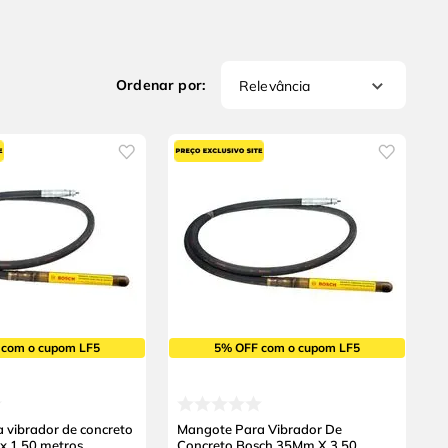
Relevância
 com o cupom LF5
5% OFF com o cupom LF5
 vibrador de concreto
Mangote Para Vibrador De
 1,50 metros
Concreto Bosch 35Mm X 3,50