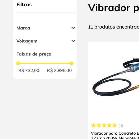
10
º
alicate
Filtros
Vibrador p
produtos
11
Marca
Lynus
Voltagem
Bosch
220V
Dewalt
Faixas de preço
Danny
Csm
R$ 732,00
R$ 3.895,00
4
Vibrador para Concreto
22 EX 2200W Mangote 