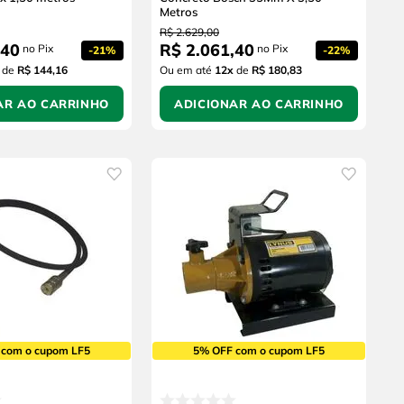
Metros
R$
2
.
629
,
00
40
R$
2
.
061
,
40
no Pix
no Pix
-
21%
-
22%
de
R$ 144,16
Ou em até
12
x
de
R$ 180,83
AR AO CARRINHO
ADICIONAR AO CARRINHO
 com o cupom LF5
5% OFF com o cupom LF5