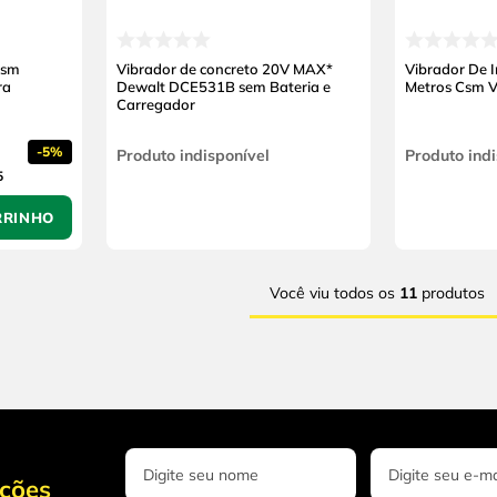
Csm
Vibrador de concreto 20V MAX*
Vibrador De 
ra
Dewalt DCE531B sem Bateria e
Metros Csm 
Carregador
-
5%
Produto indisponível
Produto indi
5
RRINHO
Você viu todos os
11
produtos
oções