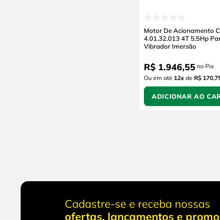
Motor De Acionamento 
4.01.32.013 4T 5,5Hp Pa
Vibrador Imersão
R$
1
.
946
,
55
no Pix
Ou em até
12
x
de
R$ 170,7
ADICIONAR AO CA
Cadastre-se e receba nossas
ofertas, lançamentos e prom