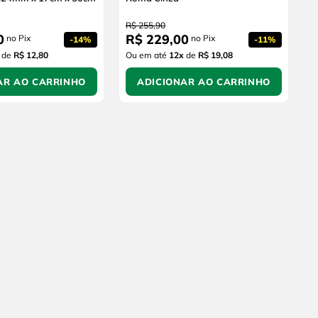
R$
255
,
90
0
R$
229
,
00
no Pix
no Pix
-
14%
-
11%
de
R$ 12,80
Ou em até
12
x
de
R$ 19,08
AR AO CARRINHO
ADICIONAR AO CARRINHO