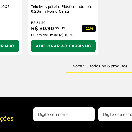
 10X5
Tela Mosquiteiro Plástica Industrial
0,26mm Roma Cinza
R$
34
,
90
R$
30
,
90
no Pix
-
11%
Ou em até
3
x
de
R$ 10,30
RRINHO
ADICIONAR AO CARRINHO
Você viu todos os
6
produtos
oções