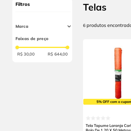
9
º
chave impacto
Filtros
Telas
10
º
luva
produtos
6
Marca
Roma
Faixas de preço
Âncora
Morlan
R$ 30,00
R$ 644,00
Carbografite
5% OFF com o cupo
Tela Tapume Laranja Car
Rolo De 1,20 X 50 Metros