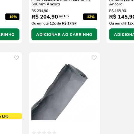
500mm Âncora
Âncora
R$
234
,
90
R$
168
,
90
R$
204
,
90
R$
145
,
9
no Pix
-
19%
-
13%
Ou em até
12
x
de
R$ 17,97
Ou em até
12
x
RRINHO
ADICIONAR AO CARRINHO
ADICION
m LF5