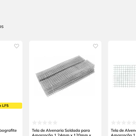
m LF5
bografite
Tela de Alvenaria Soldada para
Tela de Alven
Amarração 1,24mm x 120mm x
Amarração 1