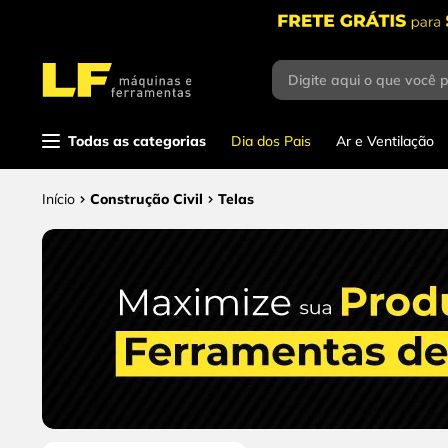
Digite aqui o que você 
Termos mais
buscados
1
º
parafusadeira
Todas as categorias
Dia dos Pais
Ar e Ventilação
2
º
caixa ferramentas
Construção Civil
Telas
3
º
esmerilhadeira
4
º
escada
5
º
serra circular
6
º
fio
7
º
serra copo
8
º
disco corte