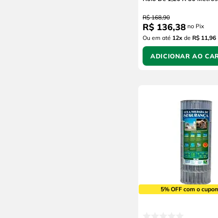
R$
168
,
90
R$
136
,
38
no Pix
Ou em até
12
x
de
R$ 11,96
ADICIONAR AO CA
5% OFF com o cupo