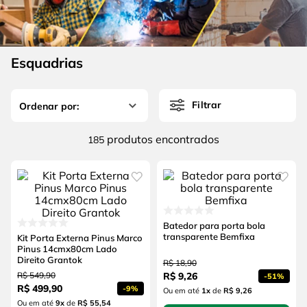
4
º
esmerilhadeira
6
º
fio
5
º
serra circular
7
º
serra copo
6
º
fio
Esquadrias
8
º
disco corte
7
º
serra copo
9
º
martelete
Filtrar
8
º
disco corte
10
º
chave impacto
9
º
martelete
produtos
185
10
º
chave impacto
Batedor para porta bola
transparente Bemfixa
Kit Porta Externa Pinus Marco
Pinus 14cmx80cm Lado
Direito Grantok
R$
18
,
90
R$
549
,
90
R$
9
,
26
-
51%
R$
499
,
90
-
9%
Ou em até
1
x
de
R$ 9,26
Ou em até
9
x
de
R$ 55,54