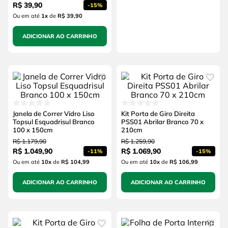
R$
39
,
90
-
15%
Ou em até
1
x
de
R$ 39,90
ADICIONAR AO CARRINHO
Janela de Correr Vidro Liso
Kit Porta de Giro Direita
Topsul Esquadrisul Branco
PSS01 Abrilar Branco 70 x
100 x 150cm
210cm
R$
1
.
179
,
90
R$
1
.
259
,
90
R$
1
.
049
,
90
R$
1
.
069
,
90
-
11%
-
15%
Ou em até
10
x
de
R$ 104,99
Ou em até
10
x
de
R$ 106,99
ADICIONAR AO CARRINHO
ADICIONAR AO CARRINHO