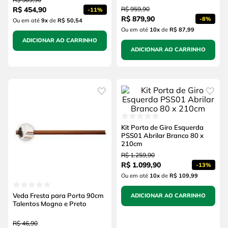
R$
454
,
90
R$
959
,
90
-
11%
R$
879
,
90
-
8%
Ou em até
9
x
de
R$ 50,54
Ou em até
10
x
de
R$ 87,99
ADICIONAR AO CARRINHO
ADICIONAR AO CARRINHO
Kit Porta de Giro Esquerda
PSS01 Abrilar Branco 80 x
210cm
R$
1
.
259
,
90
R$
1
.
099
,
90
-
13%
Ou em até
10
x
de
R$ 109,99
Veda Fresta para Porta 90cm
ADICIONAR AO CARRINHO
Talentos Mogno e Preto
R$
46
,
90