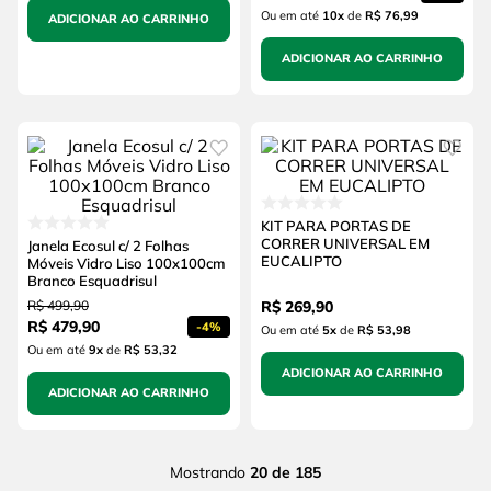
Ou em até
10
x
de
R$ 76,99
ADICIONAR AO CARRINHO
ADICIONAR AO CARRINHO
KIT PARA PORTAS DE
CORRER UNIVERSAL EM
Janela Ecosul c/ 2 Folhas
EUCALIPTO
Móveis Vidro Liso 100x100cm
Branco Esquadrisul
R$
499
,
90
R$
269
,
90
R$
479
,
90
-
4%
Ou em até
5
x
de
R$ 53,98
Ou em até
9
x
de
R$ 53,32
ADICIONAR AO CARRINHO
ADICIONAR AO CARRINHO
Mostrando
20 de 185