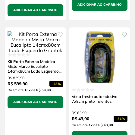
ADICIONAR AO CARRINHO
ADICIONAR AO CARRINHO
Kit Porta Externa Madeira
Mista Marco Eucalipto
14cmx80cm Lado Esquerdo
Grantok
R$
829
,
90
R$
599
,
90
-
28%
Ou em até
10
x
de
R$ 59,99
Veda fresta auto adesiva
7x8cm preto Talentos
ADICIONAR AO CARRINHO
R$
63
,
90
R$
43
,
90
-
31%
Ou em até
1
x
de
R$ 43,90