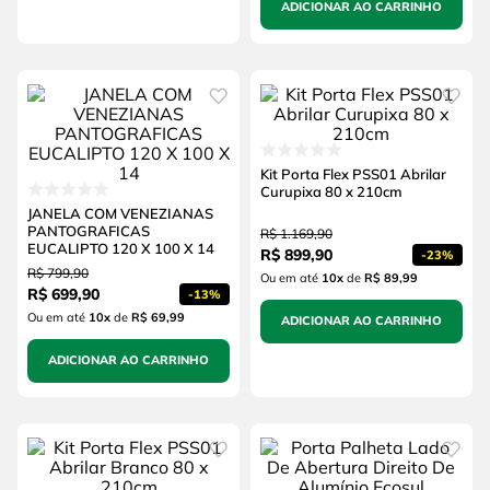
ADICIONAR AO CARRINHO
Kit Porta Flex PSS01 Abrilar
Curupixa 80 x 210cm
JANELA COM VENEZIANAS
PANTOGRAFICAS
R$
1
.
169
,
90
EUCALIPTO 120 X 100 X 14
R$
899
,
90
-
23%
R$
799
,
90
Ou em até
10
x
de
R$ 89,99
R$
699
,
90
-
13%
Ou em até
10
x
de
R$ 69,99
ADICIONAR AO CARRINHO
ADICIONAR AO CARRINHO