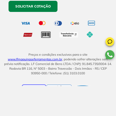
SOLICITAR COTAÇÃO
Preços e condições exclusivos para o site
www.lfmaquinaseferramentas.com.br
, podendo sofrer alterações sem
prévia notificação. LF Comercial de Bens LTDA / CNPJ: 91.845.735/0004-14.
Rodovia BR 116, Nº 5003 – Bairro Travessão - Dois Irmãos - RS / CEP
93950-000 / Telefone: (51) 3103.0100
BOM