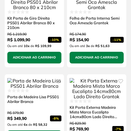
Kit Porta de Giro Direita
Folha de Porta Interna Semi
PSS01 Abrilar Branco 80 x
Oca Amescla Grantok
210cm
R$
1
.
219
,
90
R$
174
,
90
R$
1
.
099
,
90
R$
154
,
90
-
10%
-
11%
Ou em até
10
x
de
R$ 109,99
Ou em até
3
x
de
R$ 51,63
ADICIONAR AO CARRINHO
ADICIONAR AO CARRINHO
Porta de Madeira Lisa PSS01
Abrilar Branca
Kit Porta Externa Madeira
Mista Marco Eucalipto
R$
379
,
90
14cmx80cm Lado Direito
R$
349
,
90
-
8%
Grantok
R$
829
,
90
Ou em até
6
x
de
R$ 58,32
R$
769
,
90
-
7%