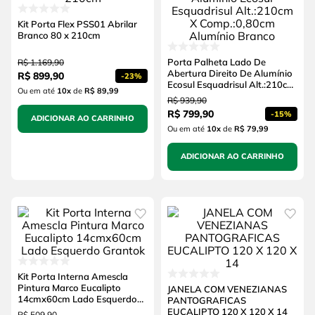
Kit Porta Flex PSS01 Abrilar
Branco 80 x 210cm
Porta Palheta Lado De
R$
1
.
169
,
90
Abertura Direito De Alumínio
R$
899
,
90
-
23%
Ecosul Esquadrisul Alt.:210cm
Ou em até
10
x
de
R$ 89,99
X Comp.:0,80cm Alumínio
R$
939
,
90
Branco
R$
799
,
90
-
15%
ADICIONAR AO CARRINHO
Ou em até
10
x
de
R$ 79,99
ADICIONAR AO CARRINHO
Kit Porta Interna Amescla
Pintura Marco Eucalipto
JANELA COM VENEZIANAS
14cmx60cm Lado Esquerdo
PANTOGRAFICAS
Grantok
EUCALIPTO 120 X 120 X 14
R$
509
,
90