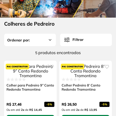
4
º
escada
6
º
fio
5
º
serra circular
7
º
chave impacto
6
º
fio
Colheres de Pedreiro
8
º
disco corte
7
º
chave impacto
9
º
cabo flexivel
Filtrar
8
º
disco corte
10
º
serra copo
9
º
cabo flexivel
produtos
5
10
º
serra copo
Colher para Pedreiro 9” Canto
Colher Pedreiro 8’ Canto
Redondo Tramontina
Redondo Tramontina
R$
27
,
46
R$
26
,
50
-
5%
-
5%
Ou em até
2
x
de
R$ 14,45
Ou em até
2
x
de
R$ 13,95