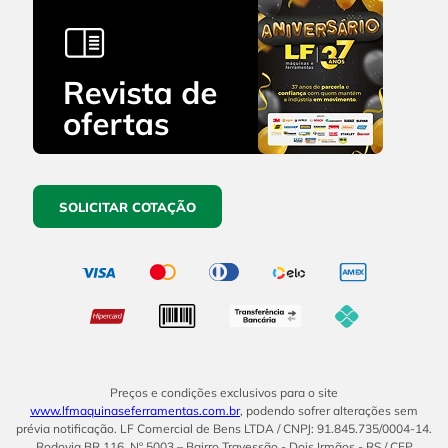
SOLICITAR COTAÇÃO
Preços e condições exclusivos para o site
www.lfmaquinaseferramentas.com.br
, podendo sofrer alterações sem
prévia notificação. LF Comercial de Bens LTDA / CNPJ: 91.845.735/0004-14.
Rodovia BR 116, Nº 5003 – Bairro Travessão - Dois Irmãos - RS / CEP