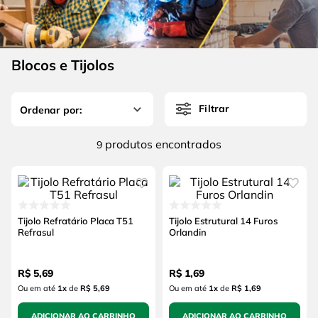
4
º
escada
6
º
serra copo
5
º
serra circular
7
º
luva
6
º
serra copo
Blocos e Tijolos
8
º
fio
7
º
luva
9
º
lavadora alta pressão
Filtrar
8
º
fio
10
º
alicate
9
º
lavadora alta pressão
produtos
9
10
º
alicate
Tijolo Refratário Placa T51
Tijolo Estrutural 14 Furos
Refrasul
Orlandin
R$
5
,
69
R$
1
,
69
Ou em até
1
x
de
R$ 5,69
Ou em até
1
x
de
R$ 1,69
ADICIONAR AO CARRINHO
ADICIONAR AO CARRINHO