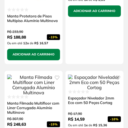
ADICIONAR AO CARRINHO
Manta Protetora de Pisos
Multipiso Alumínio Multinova
R$
233
,
90
R$
188
,
88
-
19%
Ou em até
12
x
de
R$ 16,57
ADICIONAR AO CARRINHO
Espaçador Nivelador 2mm
Eco com 50 Peças Cortag
Manta Filmada Multifloor com
Liner Corrugada Alumínio
Multinova
R$
17
,
90
R$
307
,
90
R$
14
,
59
-
18%
R$
248
,
63
-
19%
Ou em até
1
x
de
R$ 15,36