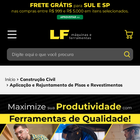
Digite aqui o que você procura
Termos mais buscados
Digite aqui o que você procura
Construção Civil
1
º
parafusadeira
Aplicação e Rejuntamento de Pisos e Revestimentos
Termos mais buscados
2
º
caixa ferramentas
1
º
parafusadeira
3
º
esmerilhadeira
2
º
caixa ferramentas
4
º
escada
3
º
esmerilhadeira
5
º
serra circular