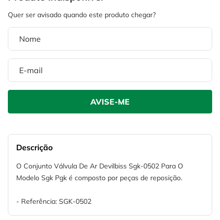
4
º
escada
6
º
fio
5
º
serra circular
7
º
serra copo
6
º
fio
8
º
chave impacto
7
º
serra copo
9
º
cabo flexivel
8
º
chave impacto
10
º
disco corte
9
º
cabo flexivel
10
º
disco corte
Descrição
O Conjunto Válvula De Ar Devilbiss Sgk-0502 Para O
Modelo Sgk Pgk é composto por peças de reposição.
- Referência: SGK-0502