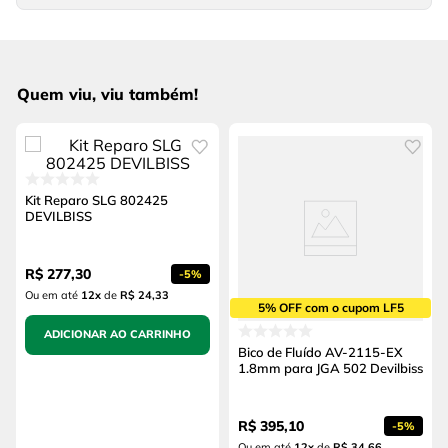
Quem viu, viu também!
Kit Reparo SLG 802425
DEVILBISS
R$
277
,
30
-
5%
Ou em até
12
x
de
R$ 24,33
5% OFF com o cupom LF5
ADICIONAR AO CARRINHO
Bico de Fluído AV-2115-EX
1.8mm para JGA 502 Devilbiss
R$
395
,
10
-
5%
Ou em até
12
x
de
R$ 34,66