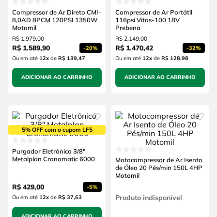
Compressor de Ar Direto CMI-
Compressor de Ar Portátil
8,0AD 8PCM 120PSI 1350W
116psi Vitas-100 18V
Motomil
Prebena
R$
1
.
979
,
00
R$
2
.
149
,
00
R$
1
.
589
,
90
R$
1
.
470
,
42
-
20%
-
32%
Ou em até
12
x
de
R$ 139,47
Ou em até
12
x
de
R$ 128,98
ADICIONAR AO CARRINHO
ADICIONAR AO CARRINHO
5% OFF com o cupom LF5
Purgador Eletrônico 3/8"
Metalplan Cronomatic 6000
Motocompressor de Ar Isento
de Óleo 20 Pés/min 150L 4HP
Motomil
R$
429
,
00
-
5%
Produto indisponível
Ou em até
12
x
de
R$ 37,63
ADICIONAR AO CARRINHO