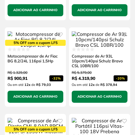
ADICIONAR AO CARRINHO
ADICIONAR AO CARRINHO
5% OFF com o cupom LF5
Motocompressor de Ar Fiac
Compressor de Ar 93L
BG 8,2/24L 116psi 1,5Hp
10pcm/140psi Schulz Bravo
CSL 10BR/100
R$
1
.
329
,
00
R$
5
.
379
,
00
R$
900
,
91
R$
4
.
319
,
90
-
32%
-
20%
Ou em até
12
x
de
R$ 79,03
Ou em até
12
x
de
R$ 378,94
ADICIONAR AO CARRINHO
ADICIONAR AO CARRINHO
5% OFF com o cupom LF5