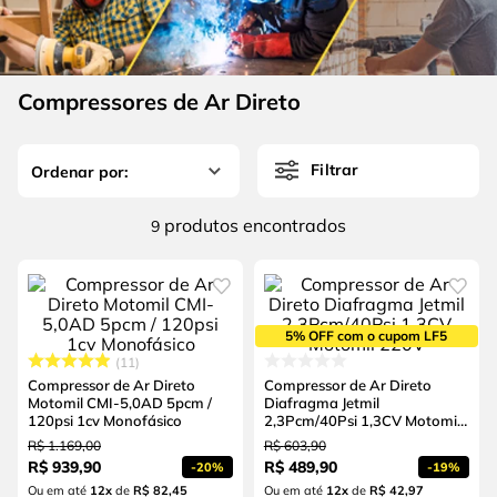
4
º
escada
6
º
fio
5
º
serra circular
7
º
chave impacto
6
º
fio
Compressores de Ar Direto
8
º
disco corte
7
º
chave impacto
9
º
cabo flexivel
Filtrar
8
º
disco corte
10
º
serra copo
9
º
cabo flexivel
produtos
9
10
º
serra copo
5% OFF com o cupom LF5
11
Compressor de Ar Direto
Compressor de Ar Direto
Motomil CMI-5,0AD 5pcm /
Diafragma Jetmil
120psi 1cv Monofásico
2,3Pcm/40Psi 1,3CV Motomil
220V
R$
1
.
169
,
00
R$
603
,
90
R$
939
,
90
R$
489
,
90
-
20%
-
19%
Ou em até
12
x
de
R$ 82,45
Ou em até
12
x
de
R$ 42,97