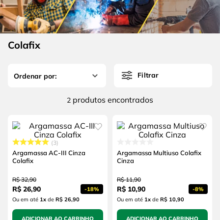
4
º
escada
6
º
serra copo
5
º
serra circular
7
º
luva
6
º
serra copo
Colafix
8
º
fio
7
º
luva
9
º
lavadora alta pressão
Filtrar
8
º
fio
10
º
alicate
9
º
lavadora alta pressão
produtos
2
10
º
alicate
3
Argamassa AC-III Cinza
Argamassa Multiuso Colafix
Colafix
Cinza
R$
32
,
90
R$
11
,
90
R$
26
,
90
R$
10
,
90
-
18%
-
8%
Ou em até
1
x
de
R$ 26,90
Ou em até
1
x
de
R$ 10,90
ADICIONAR AO CARRINHO
ADICIONAR AO CARRINHO