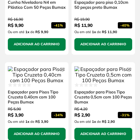
Cunha Niveladora N4 em
Espaçador para piso 0,10cm
Plástico Com 50 Peças Bumax
50 peças preto Bumax
R$
16
,
90
R$
19
,
90
R$
9
,
90
R$
11
,
90
-
41%
-
40%
Ou em até
1
x
de
R$ 9,90
Ou em até
1
x
de
R$ 11,90
ADICIONAR AO CARRINHO
ADICIONAR AO CARRINHO
Espaçador para Pisos Tipo
Espaçador para Pisos Tipo
Cruzeta 0,40cm com 100
Cruzeta 0,5cm com 100 Peças
Peças Bumax
Bumax
R$
5
,
90
R$
4
,
20
R$
3
,
90
R$
2
,
90
-
34%
-
31%
Ou em até
1
x
de
R$ 3,90
Ou em até
1
x
de
R$ 2,90
ADICIONAR AO CARRINHO
ADICIONAR AO CARRINHO