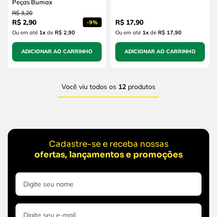
Peças Bumax
R$
3
,
20
R$
2
,
90
R$
17
,
90
-
9%
Ou em até
1
x
de
R$ 2,90
Ou em até
1
x
de
R$ 17,90
ADICIONAR AO CARRINHO
ADICIONAR AO CARRINHO
Você viu todos os
12
produtos
Cadastre-se e receba nossas
ofertas, lançamentos e promoções