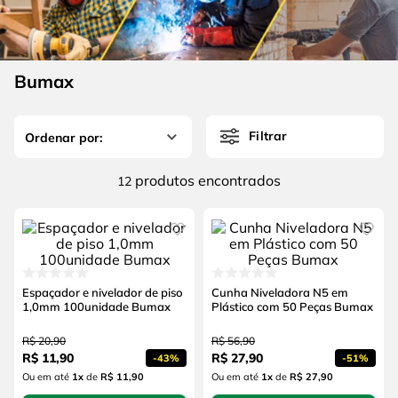
4
º
escada
6
º
fio
5
º
serra circular
7
º
chave impacto
6
º
fio
Bumax
8
º
disco corte
7
º
chave impacto
9
º
cabo flexivel
Filtrar
8
º
disco corte
10
º
serra copo
9
º
cabo flexivel
produtos
12
10
º
serra copo
Espaçador e nivelador de piso
Cunha Niveladora N5 em
1,0mm 100unidade Bumax
Plástico com 50 Peças Bumax
R$
20
,
90
R$
56
,
90
R$
11
,
90
R$
27
,
90
-
43%
-
51%
Ou em até
1
x
de
R$ 11,90
Ou em até
1
x
de
R$ 27,90