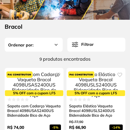
4
º
escada
6
º
fio
5
º
serra circular
7
º
chave impacto
6
º
fio
Bracol
8
º
disco corte
7
º
chave impacto
9
º
cabo flexivel
Filtrar
8
º
disco corte
10
º
serra copo
9
º
cabo flexivel
produtos
9
10
º
serra copo
5% OFF com o cupom LF5
5% OFF com o cupom LF5
Sapato com Cadarço Vaqueta
Sapato Elástico Vaqueta
Bracol 4098USAS2400US
Bracol 4098USLS2400US
Bidensidade Bico de Aço
Bidensidade Bico de Aço
R$
77
,
90
R$
74
,
00
R$
66
,
90
-
5%
-
14%