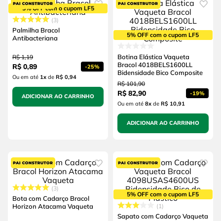
5% OFF com o cupom LF5
3
Palmilha Bracol
5% OFF com o cupom LF5
Antibacteriana
Botina Elástica Vaqueta
R$
1
,
19
Bracol 4018BELS1600LL
R$
0
,
89
-
25%
Bidensidade Bico Composite
Ou em até
1
x
de
R$ 0,94
R$
101
,
90
R$
82
,
90
-
19%
ADICIONAR AO CARRINHO
Ou em até
8
x
de
R$ 10,91
ADICIONAR AO CARRINHO
3
5% OFF com o cupom LF5
Bota com Cadarço Bracol
Horizon Atacama Vaqueta
1
Sapato com Cadarço Vaqueta