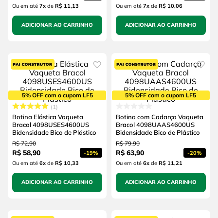
Ou em até
7
x
de
R$ 11,13
Ou em até
7
x
de
R$ 10,06
ADICIONAR AO CARRINHO
ADICIONAR AO CARRINHO
5% OFF com o cupom LF5
5% OFF com o cupom LF5
1
Botina Elástica Vaqueta
Botina com Cadarço Vaqueta
Bracol 4098USES4600US
Bracol 4098UAAS4600US
Bidensidade Bico de Plástico
Bidensidade Bico de Plástico
R$
72
,
90
R$
79
,
90
R$
58
,
90
R$
63
,
90
-
19%
-
20%
Ou em até
6
x
de
R$ 10,33
Ou em até
6
x
de
R$ 11,21
ADICIONAR AO CARRINHO
ADICIONAR AO CARRINHO