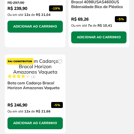
Bracol 4098USAS4600US
R$
297
,
90
Bidensidade Bico de Plástico
R$
239
,
90
-
19%
Ou em até
12
x
de
R$ 21,04
R$
69
,
26
-
5%
Ou em até
7
x
de
R$ 10,41
ADICIONAR AO CARRINHO
ADICIONAR AO CARRINHO
1
Bota com Cadarço Bracol
Horizon Amazonas Vaqueta
R$
246
,
90
-
5%
Ou em até
12
x
de
R$ 21,66
ADICIONAR AO CARRINHO