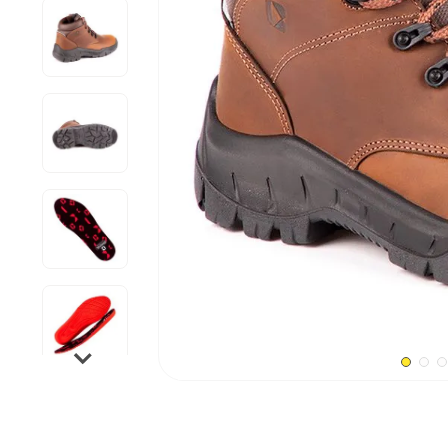
10
º
alicate