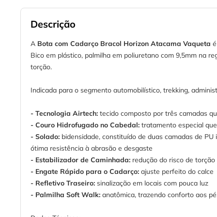
Descrição
A
Bota com Cadarço Bracol Horizon Atacama Vaqueta
é
Bico em plástico, palmilha em poliuretano com 9,5mm na regi
torção.
Indicada para o segmento automobilístico, trekking, administr
- Tecnologia Airtech:
tecido composto por três camadas q
- Couro Hidrofugado no Cabedal:
tratamento especial que
- Solado:
bidensidade, constituído de duas camadas de PU i
ótima resistência à abrasão e desgaste
- Estabilizador de Caminhada:
redução do risco de torção
- Engate Rápido para o Cadarço:
ajuste perfeito do calce
- Refletivo Traseiro:
sinalização em locais com pouca luz
- Palmilha Soft Walk:
anatômica, trazendo conforto aos pé