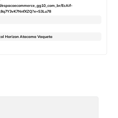
nal/espacoecommerce_gg10_com_br/EcAif-
_8q7Y3vK7NnfXZQ?e=S3Lu78
col Horizon Atacama Vaqueta