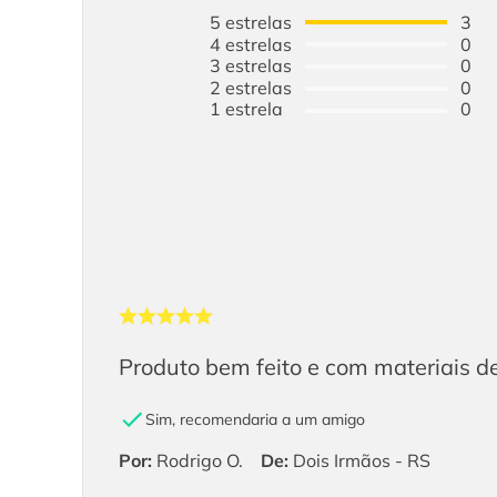
5
estrelas
3
4
estrelas
0
3
estrelas
0
2
estrelas
0
1
estrela
0
Produto bem feito e com materiais d
Sim, recomendaria a um amigo
Por
:
Rodrigo O.
De
:
Dois Irmãos - RS