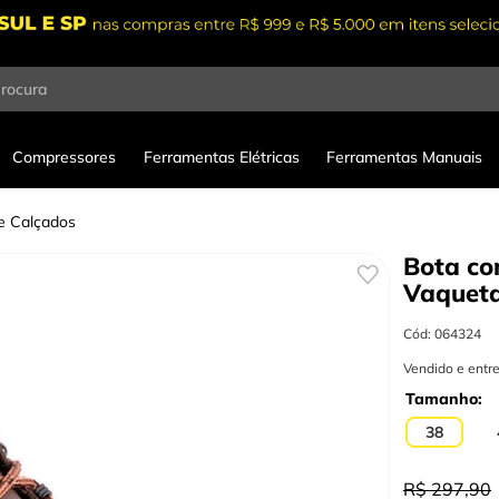
procura
Compressores
Ferramentas Elétricas
Ferramentas Manuais
 e Calçados
Bota co
Vaquet
Cód
:
064324
Vendido e entr
Tamanho
38
R$
297
,
90