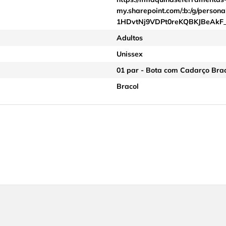
my.sharepoint.com/:b:/g/perso
1HDvtNj9VDPt0reKQBKJBeAkF
Adultos
Unissex
01 par - Bota com Cadarço Bra
Bracol