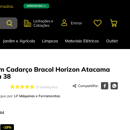
Licitações e
Entrar
Cotações
Jardim e Agrícola
Limpeza
Materiais Elétricos
Outlet
m Cadarço Bracol Horizon Atacama
a
38
3
avaliações
egue por:
LF Máquinas e Ferramentas
44
-
19%