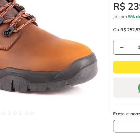
R$
23
Já com
5% de
Ou
R$
252
,
5
－