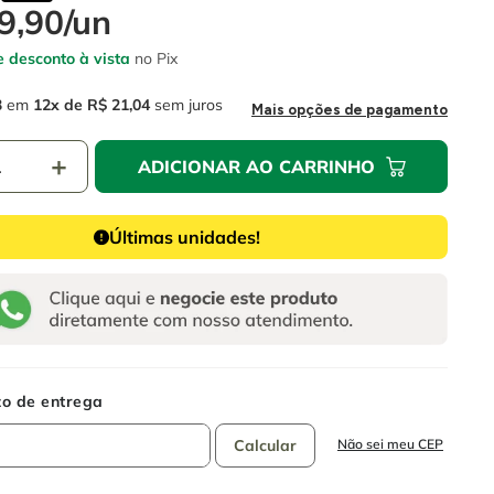
9
,
90
/
un
 desconto à vista
no Pix
3
em
12
R$
21
,
04
sem juros
Mais opções de pagamento
＋
ADICIONAR AO CARRINHO
Últimas unidades!
Não sei meu CEP