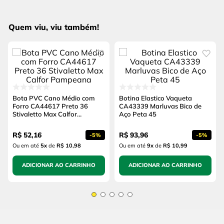
Quem viu, viu também!
Bota PVC Cano Médio com
Botina Elastico Vaqueta
Forro CA44617 Preto 36
CA43339 Marluvas Bico de
Stivaletto Max Calfor
Aço Peta 45
Pampeana
R$
52
,
16
R$
93
,
96
-
5%
-
5%
Ou em até
5
x
de
R$ 10,98
Ou em até
9
x
de
R$ 10,99
ADICIONAR AO CARRINHO
ADICIONAR AO CARRINHO