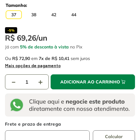
4
º
escada
6
º
serra copo
Tamanho
5
º
serra circular
37
38
42
44
7
º
luva
6
º
serra copo
8
º
fio
-
5%
R$
69
,
26
/
un
7
º
luva
9
º
lavadora alta pressão
Já com
5% de desconto à vista
no Pix
8
º
fio
10
º
alicate
Ou
R$
72
,
90
em
7
R$
10
,
41
sem juros
9
º
lavadora alta pressão
Mais opções de pagamento
10
º
alicate
－
＋
ADICIONAR AO CARRINHO