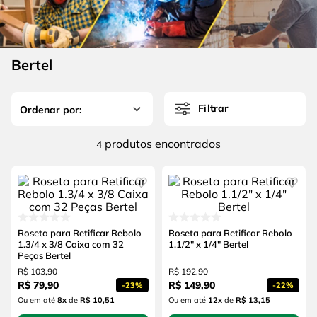
4
º
escada
6
º
fio
5
º
serra circular
7
º
serra copo
6
º
fio
Bertel
8
º
chave impacto
7
º
serra copo
9
º
cabo flexivel
Filtrar
8
º
chave impacto
10
º
disco corte
9
º
cabo flexivel
produtos
4
10
º
disco corte
Roseta para Retificar Rebolo
Roseta para Retificar Rebolo
1.3/4 x 3/8 Caixa com 32
1.1/2" x 1/4" Bertel
Peças Bertel
R$
103
,
90
R$
192
,
90
R$
79
,
90
R$
149
,
90
-
23%
-
22%
Ou em até
8
x
de
R$ 10,51
Ou em até
12
x
de
R$ 13,15