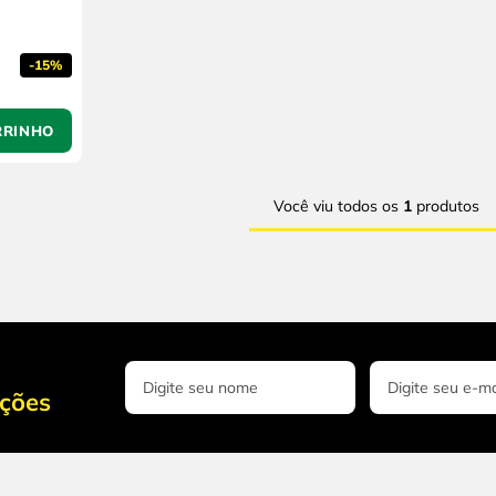
-
15%
RRINHO
Você viu todos os
1
produtos
oções