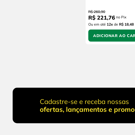
R$
260
,
90
R$
221
,
76
no Pix
Ou em até
12
x
de
R$ 18,48
ADICIONAR AO CA
Cadastre-se e receba nossas
ofertas, lançamentos e prom