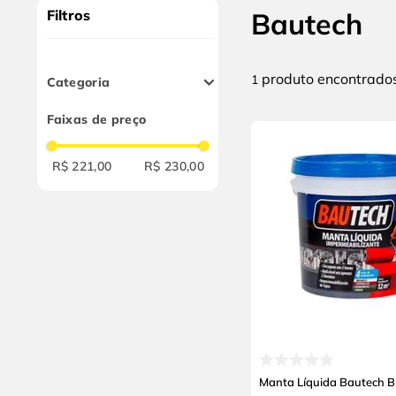
9
º
cabo flexivel
Filtros
Bautech
10
º
serra copo
produto
1
Categoria
Mantas Asfálticas
Faixas de preço
R$ 221,00
R$ 230,00
Manta Líquida Bautech 