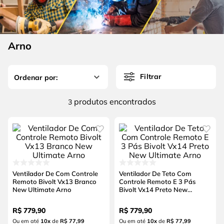
4
º
escada
6
º
fio
5
º
serra circular
7
º
chave impacto
6
º
fio
Arno
8
º
disco corte
7
º
chave impacto
9
º
cabo flexivel
Filtrar
8
º
disco corte
10
º
serra copo
9
º
cabo flexivel
produtos
3
10
º
serra copo
Ventilador De Com Controle
Ventilador De Teto Com
Remoto Bivolt Vx13 Branco
Controle Remoto E 3 Pás
New Ultimate Arno
Bivolt Vx14 Preto New
Ultimate Arno
R$
779
,
90
R$
779
,
90
Ou em até
10
x
de
R$ 77,99
Ou em até
10
x
de
R$ 77,99