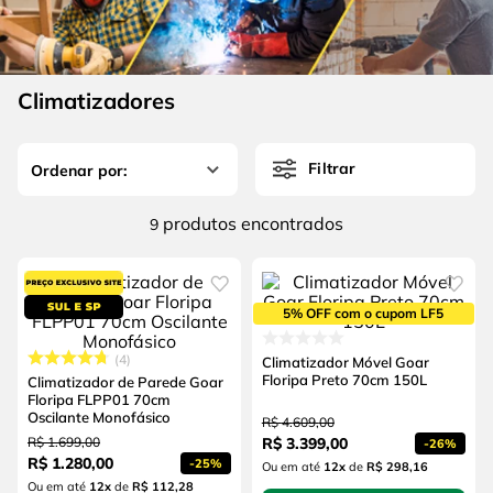
4
º
escada
6
º
fio
5
º
serra circular
7
º
serra copo
6
º
fio
Climatizadores
8
º
chave impacto
7
º
serra copo
9
º
cabo flexivel
Filtrar
8
º
chave impacto
10
º
disco corte
9
º
cabo flexivel
produtos
9
10
º
disco corte
5% OFF com o cupom LF5
4
Climatizador Móvel Goar
Floripa Preto 70cm 150L
Climatizador de Parede Goar
Floripa FLPP01 70cm
Oscilante Monofásico
R$
4
.
609
,
00
R$
1
.
699
,
00
R$
3
.
399
,
00
-
26%
R$
1
.
280
,
00
-
25%
Ou em até
12
x
de
R$ 298,16
Ou em até
12
x
de
R$ 112,28