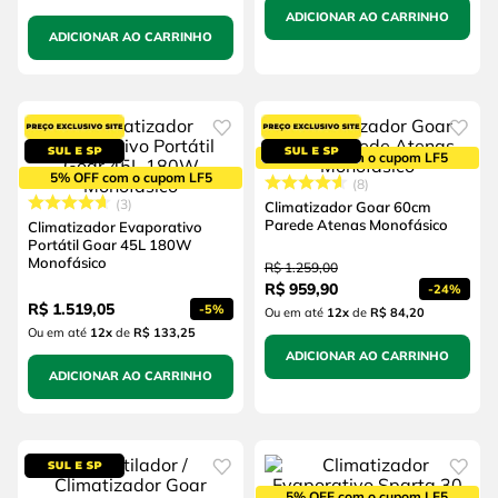
ADICIONAR AO CARRINHO
ADICIONAR AO CARRINHO
5% OFF com o cupom LF5
5% OFF com o cupom LF5
8
3
Climatizador Goar 60cm
Parede Atenas Monofásico
Climatizador Evaporativo
Portátil Goar 45L 180W
Monofásico
R$
1
.
259
,
00
R$
959
,
90
-
24%
R$
1
.
519
,
05
-
5%
Ou em até
12
x
de
R$ 84,20
Ou em até
12
x
de
R$ 133,25
ADICIONAR AO CARRINHO
ADICIONAR AO CARRINHO
5% OFF com o cupom LF5