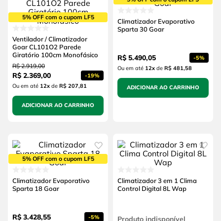
5% OFF com o cupom LF5
Climatizador Evaporativo
Sparta 30 Goar
Ventilador / Climatizador
Goar CL101O2 Parede
Giratório 100cm Monofásico
R$
5
.
490
,
05
-
5%
R$
2
.
919
,
00
Ou em até
12
x
de
R$ 481,58
R$
2
.
369
,
00
-
19%
Ou em até
12
x
de
R$ 207,81
ADICIONAR AO CARRINHO
ADICIONAR AO CARRINHO
5% OFF com o cupom LF5
Climatizador Evaporativo
Climatizador 3 em 1 Clima
Sparta 18 Goar
Control Digital 8L Wap
R$
3
.
428
,
55
-
5%
Produto indisponível