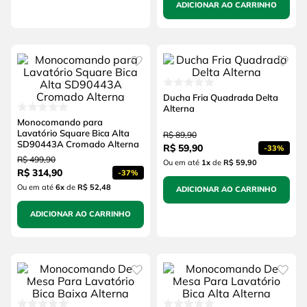
ADICIONAR AO CARRINHO
Ducha Fria Quadrada Delta
Alterna
Monocomando para
Lavatório Square Bica Alta
R$
89
,
90
SD90443A Cromado Alterna
R$
59
,
90
-
33%
R$
499
,
90
Ou em até
1
x
de
R$ 59,90
R$
314
,
90
-
37%
Ou em até
6
x
de
R$ 52,48
ADICIONAR AO CARRINHO
ADICIONAR AO CARRINHO