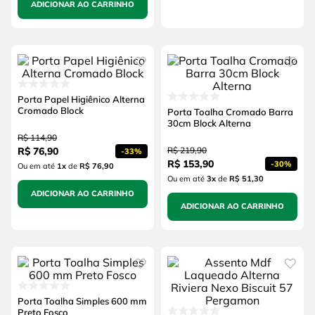
ADICIONAR AO CARRINHO
Porta Papel Higiênico Alterna
Cromado Block
Porta Toalha Cromado Barra
30cm Block Alterna
R$
114
,
90
R$
76
,
90
R$
219
,
90
-
33%
R$
153
,
90
-
30%
Ou em até
1
x
de
R$ 76,90
Ou em até
3
x
de
R$ 51,30
ADICIONAR AO CARRINHO
ADICIONAR AO CARRINHO
Porta Toalha Simples 600 mm
Preto Fosco