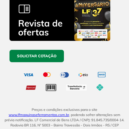
SOLICITAR COTAÇÃO
Preços e condições exclusivos para o site
www.lfmaquinaseferramentas.com.br
, podendo sofrer alterações sem
prévia notificação. LF Comercial de Bens LTDA / CNPJ: 91.845.735/0004-14.
Rodovia BR 116, Nº 5003 – Bairro Travessão - Dois Irmãos - RS / CEP