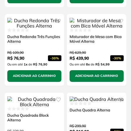
Ducha Redonda Três Funções
Misturador de Mesa com Bica
Alterna
Móvel Alterna
R$
109
,
90
R$
629
,
90
R$
76
,
90
R$
439
,
90
-
30%
-
30%
Ou em até
1
x
de
R$ 76,90
Ou em até
8
x
de
R$ 54,99
ADICIONAR AO CARRINHO
ADICIONAR AO CARRINHO
Ducha Quadra Alterna
Ducha Quadrada Block
Alterna
R$
299
,
90