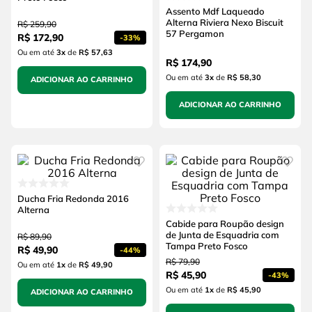
Assento Mdf Laqueado
Alterna Riviera Nexo Biscuit
R$
259
,
90
57 Pergamon
R$
172
,
90
-
33%
Ou em até
3
x
de
R$ 57,63
R$
174
,
90
Ou em até
3
x
de
R$ 58,30
ADICIONAR AO CARRINHO
ADICIONAR AO CARRINHO
Ducha Fria Redonda 2016
Alterna
Cabide para Roupão design
de Junta de Esquadria com
R$
89
,
90
Tampa Preto Fosco
R$
49
,
90
-
44%
R$
79
,
90
Ou em até
1
x
de
R$ 49,90
R$
45
,
90
-
43%
Ou em até
1
x
de
R$ 45,90
ADICIONAR AO CARRINHO