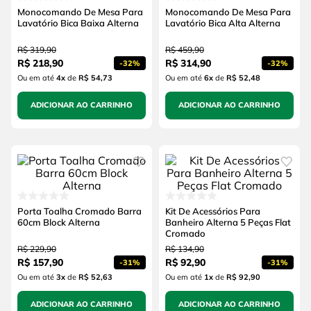
Monocomando De Mesa Para
Monocomando De Mesa Para
Lavatório Bica Baixa Alterna
Lavatório Bica Alta Alterna
R$
319
,
90
R$
459
,
90
R$
218
,
90
R$
314
,
90
-
32%
-
32%
Ou em até
4
x
de
R$ 54,73
Ou em até
6
x
de
R$ 52,48
ADICIONAR AO CARRINHO
ADICIONAR AO CARRINHO
Porta Toalha Cromado Barra
Kit De Acessórios Para
60cm Block Alterna
Banheiro Alterna 5 Peças Flat
Cromado
R$
229
,
90
R$
134
,
90
R$
157
,
90
R$
92
,
90
-
31%
-
31%
Ou em até
3
x
de
R$ 52,63
Ou em até
1
x
de
R$ 92,90
ADICIONAR AO CARRINHO
ADICIONAR AO CARRINHO