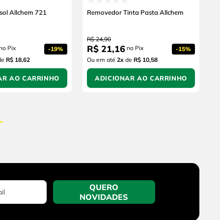
sol Allchem 721
Removedor Tinta Pasta Allchem
R$
24
,
90
R$
21
,
16
no Pix
no Pix
-
19%
-
15%
de
R$ 18,62
Ou em até
2
x
de
R$ 10,58
AR AO CARRINHO
ADICIONAR AO CARRINHO
QUERO
NOVIDADES