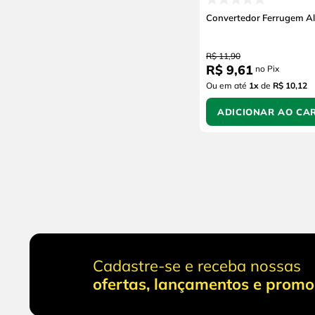
Convertedor Ferrugem A
R$
11
,
90
R$
9
,
61
no Pix
Ou em até
1
x
de
R$ 10,12
ADICIONAR AO CA
Cadastre-se e receba nossas
ofertas, lançamentos e prom