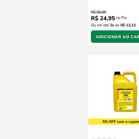
R$
30
,
90
R$
24
,
95
no Pix
Ou em até
2
x
de
R$ 13,13
ADICIONAR AO CA
5% OFF com o cupo