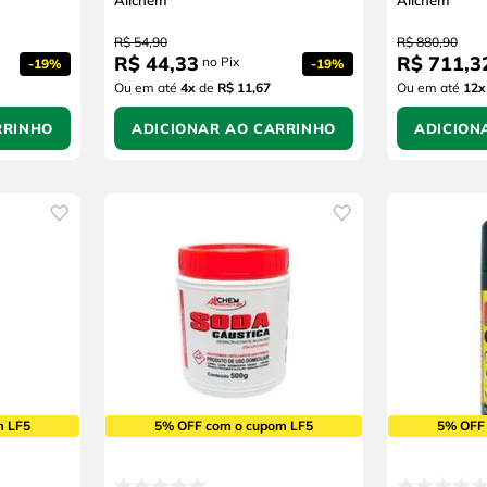
Allchem
Allchem
R$
54
,
90
R$
880
,
90
R$
44
,
33
R$
711
,
3
no Pix
-
19%
-
19%
Ou em até
4
x
de
R$ 11,67
Ou em até
12
x
RRINHO
ADICIONAR AO CARRINHO
ADICION
m LF5
5% OFF com o cupom LF5
5% OFF