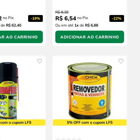
R$
8
,
39
2
R$
6
,
54
no Pix
no Pix
-
19%
-
22%
de
R$ 62,40
Ou em até
1
x
de
R$ 6,88
AR AO CARRINHO
ADICIONAR AO CARRINHO
 com o cupom LF5
5% OFF com o cupom LF5