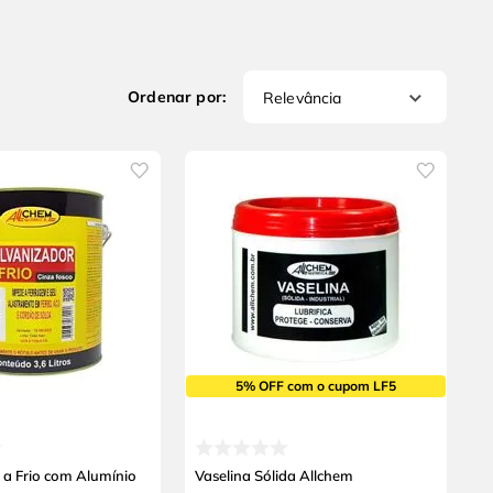
Relevância
5% OFF com o cupom LF5
 a Frio com Alumínio
Vaselina Sólida Allchem