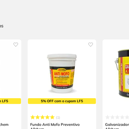
m LF5
5% OFF com o cupom LF5
1
lchem
Fundo Anti Mofo Preventivo
Galvanizador