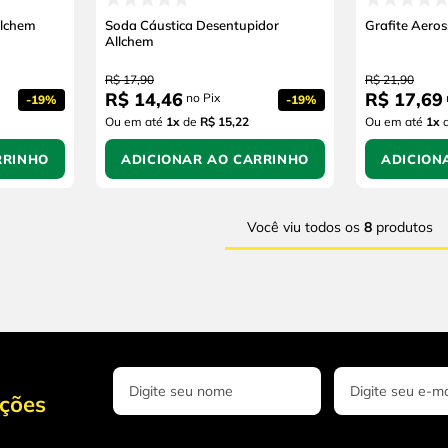
llchem
Soda Cáustica Desentupidor
Grafite Aeros
Allchem
R$
17
,
90
R$
21
,
90
R$
14
,
46
R$
17
,
69
no Pix
-
19%
-
19%
Ou em até
1
x
de
R$ 15,22
Ou em até
1
x
RRINHO
ADICIONAR AO CARRINHO
ADICION
Você viu todos os
8
produtos
oções