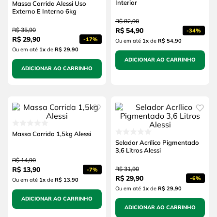
Interior
Massa Corrida Alessi Uso
Externo E Interno 6kg
R$
82
,
90
R$
35
,
90
R$
54
,
90
-
34%
R$
29
,
90
-
17%
Ou em até
1
x
de
R$ 54,90
Ou em até
1
x
de
R$ 29,90
ADICIONAR AO CARRINHO
ADICIONAR AO CARRINHO
Massa Corrida 1,5kg Alessi
Selador Acrílico Pigmentado
3,6 Litros Alessi
R$
14
,
90
R$
13
,
90
R$
31
,
90
-
7%
R$
29
,
90
-
6%
Ou em até
1
x
de
R$ 13,90
Ou em até
1
x
de
R$ 29,90
ADICIONAR AO CARRINHO
ADICIONAR AO CARRINHO