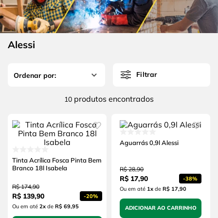
4
º
esmerilhadeira
6
º
fio
5
º
serra circular
7
º
serra copo
6
º
fio
Alessi
8
º
martelete
7
º
serra copo
9
º
disco corte
Filtrar
8
º
martelete
10
º
chave impacto
9
º
disco corte
produtos
10
10
º
chave impacto
Aguarrás 0,9l Alessi
Tinta Acrílica Fosca Pinta Bem
Branco 18l Isabela
R$
28
,
90
R$
17
,
90
-
38%
R$
174
,
90
Ou em até
1
x
de
R$ 17,90
R$
139
,
90
-
20%
Ou em até
2
x
de
R$ 69,95
ADICIONAR AO CARRINHO