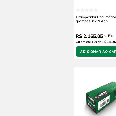
Grampeador Pneumático 
grampos 35/19 Adb
R$
2
.
165
,
05
no Pix
Ou em até
12
x
de
R$ 189,9
ADICIONAR AO CA