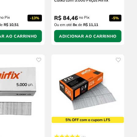
Caixa com 5.000 Peças Airfix
R$
84
,
46
no Pix
no Pix
-
13%
-
5%
de
R$ 10,51
Ou em até
8
x
de
R$ 11,11
AR AO CARRINHO
ADICIONAR AO CARRINHO
5% OFF com o cupom LF5