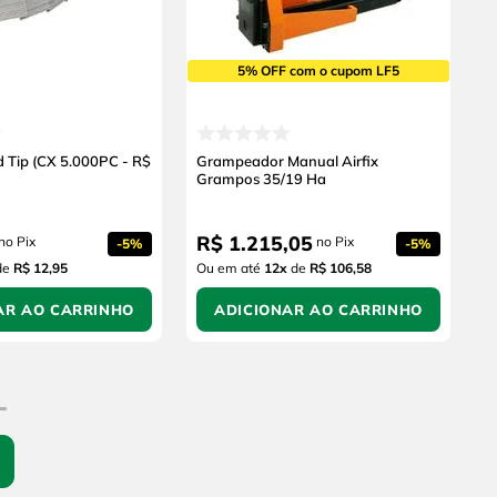
5% OFF com o cupom LF5
d Tip (CX 5.000PC - R$
Grampeador Manual Airfix
Grampos 35/19 Ha
R$
1
.
215
,
05
no Pix
no Pix
-
5%
-
5%
de
R$ 12,95
Ou em até
12
x
de
R$ 106,58
AR AO CARRINHO
ADICIONAR AO CARRINHO