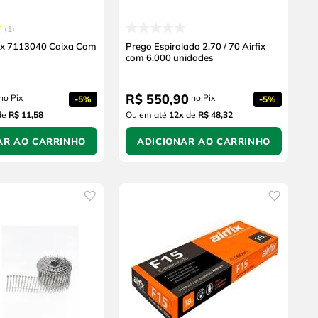
1
fix 7113040 Caixa Com
Prego Espiralado 2,70 / 70 Airfix
com 6.000 unidades
R$
550
,
90
no Pix
no Pix
-
5%
-
5%
de
R$ 11,58
Ou em até
12
x
de
R$ 48,32
AR AO CARRINHO
ADICIONAR AO CARRINHO