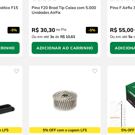
ático F15
Pino F20 Brad Tip Caixa com 5.000
Pino F Airfix
Unidades AirFix
R$
30
,
30
R$
55
,
00
no Pix
-
5%
-
5%
Ou em até
3
x
de
R$ 10,63
Ou em até
5
x
RRINHO
ADICIONAR AO CARRINHO
ADICION
m LF5
5% OFF com o cupom LF5
5% OFF