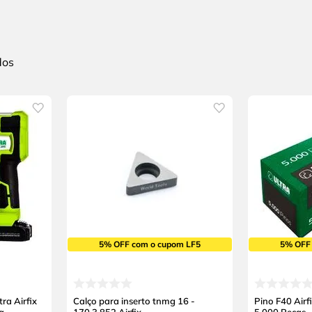
5% OFF com o cupom LF5
5% OFF
ra Airfix
Calço para inserto tnmg 16 -
Pino F40 Air