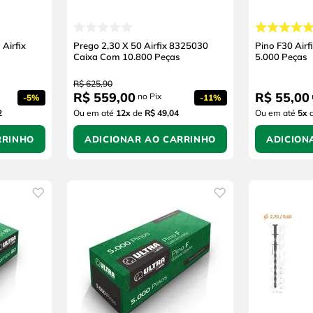
Airfix
Prego 2,30 X 50 Airfix 8325030
Pino F30 Air
Caixa Com 10.800 Peças
5.000 Peças
R$
625
,
90
R$
559
,
00
R$
55
,
00
no Pix
-
5%
-
11%
2
Ou em até
12
x
de
R$ 49,04
Ou em até
5
x
RRINHO
ADICIONAR AO CARRINHO
ADICION