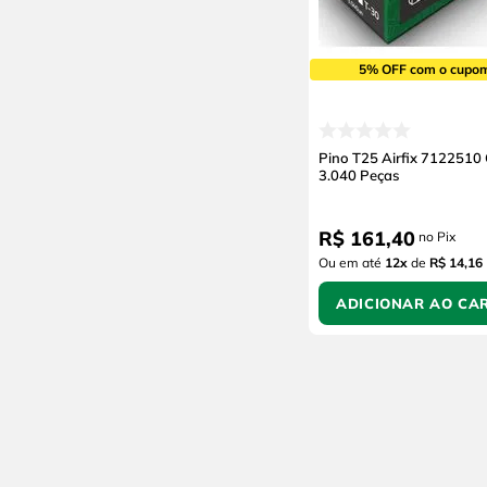
5% OFF com o cupo
Pino T25 Airfix 7122510
3.040 Peças
R$
161
,
40
no Pix
Ou em até
12
x
de
R$ 14,16
ADICIONAR AO CA