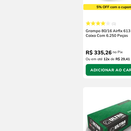
5% OFF com o cupo
1
Grampo 80/16 Airfix 61
Caixa Com 6.250 Peças
R$
335
,
26
no Pix
Ou em até
12
x
de
R$ 29,41
ADICIONAR AO CA