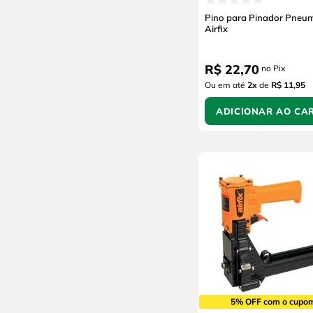
Pino para Pinador Pneum
Airfix
R$
22
,
70
no Pix
Ou em até
2
x
de
R$ 11,95
ADICIONAR AO CA
5% OFF com o cupo