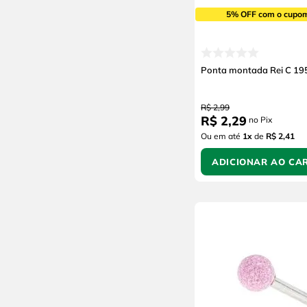
5% OFF com o cupo
Ponta montada Rei C 19
R$
2
,
99
R$
2
,
29
no Pix
Ou em até
1
x
de
R$ 2,41
ADICIONAR AO CA