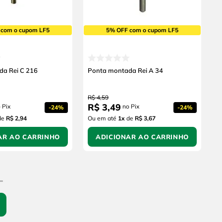
 com o cupom LF5
5% OFF com o cupom LF5
a Rei C 216
Ponta montada Rei A 34
R$
4
,
59
R$
3
,
49
 Pix
no Pix
-
24%
-
24%
de
R$ 2,94
Ou em até
1
x
de
R$ 3,67
AR AO CARRINHO
ADICIONAR AO CARRINHO