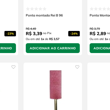
Ponta montada Rei B 96
Ponta Montad
R$
4
,
49
R$
3
,
79
R$
3
,
39
R$
2
,
89
no Pix
no
-
23%
-
24%
Ou em até
1
x
de
R$ 3,57
Ou em até
1
x
RRINHO
ADICIONAR AO CARRINHO
ADICION