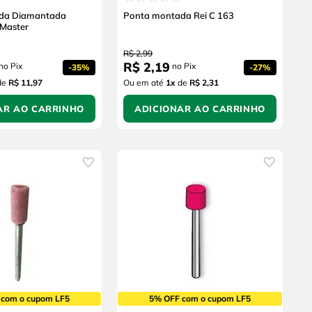
da Diamantada
Ponta montada Rei C 163
Master
R$
2
,
99
R$
2
,
19
no Pix
no Pix
-
35%
-
27%
de
R$ 11,97
Ou em até
1
x
de
R$ 2,31
AR AO CARRINHO
ADICIONAR AO CARRINHO
 com o cupom LF5
5% OFF com o cupom LF5