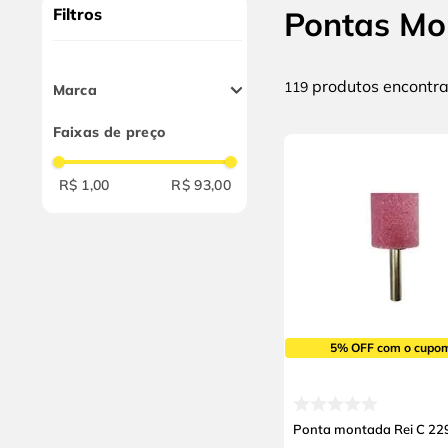
9
º
cabo flexivel
Filtros
Pontas Mo
10
º
serra copo
produtos
119
Marca
Rei
Faixas de preço
Weiler
Dremel
R$ 1,00
R$ 93,00
Master Diamond
Walter
5% OFF com o cupo
Ponta montada Rei C 22