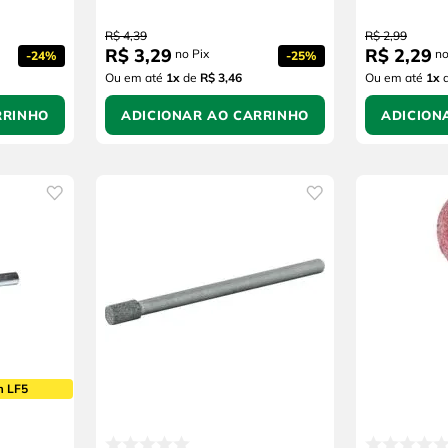
R$
4
,
39
R$
2
,
99
R$
3
,
29
R$
2
,
29
no Pix
no
-
24%
-
25%
Ou em até
1
x
de
R$ 3,46
Ou em até
1
x
RRINHO
ADICIONAR AO CARRINHO
ADICION
m LF5