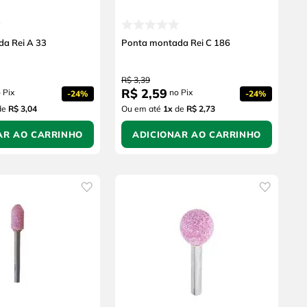
a Rei A 33
Ponta montada Rei C 186
R$
3
,
39
R$
2
,
59
 Pix
no Pix
-
24%
-
24%
de
R$ 3,04
Ou em até
1
x
de
R$ 2,73
AR AO CARRINHO
ADICIONAR AO CARRINHO