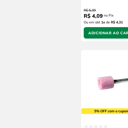
R$
5
,
39
R$
4
,
09
no Pix
Ou em até
1
x
de
R$ 4,31
ADICIONAR AO CA
5% OFF com o cupo