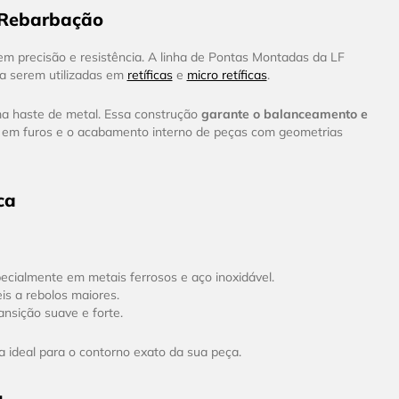
e Rebarbação
em precisão e resistência. A linha de Pontas Montadas da LF
ra serem utilizadas em
retíficas
e
micro retíficas
.
ma haste de metal. Essa construção
garante o balanceamento e
as em furos e o acabamento interno de peças com geometrias
ca
ecialmente em metais ferrosos e aço inoxidável.
is a rebolos maiores.
nsição suave e forte.
a ideal para o contorno exato da sua peça.