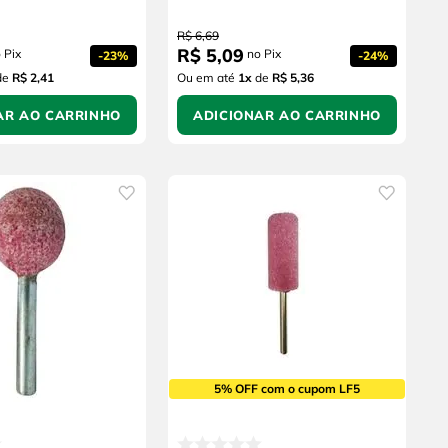
R$
6
,
69
R$
5
,
09
 Pix
no Pix
-
23%
-
24%
de
R$ 2,41
Ou em até
1
x
de
R$ 5,36
AR AO CARRINHO
ADICIONAR AO CARRINHO
5% OFF com o cupom LF5