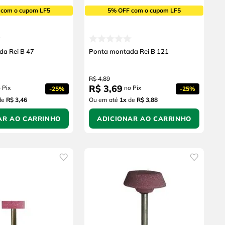
 com o cupom LF5
5% OFF com o cupom LF5
a Rei B 47
Ponta montada Rei B 121
R$
4
,
89
R$
3
,
69
 Pix
no Pix
-
25%
-
25%
de
R$ 3,46
Ou em até
1
x
de
R$ 3,88
AR AO CARRINHO
ADICIONAR AO CARRINHO