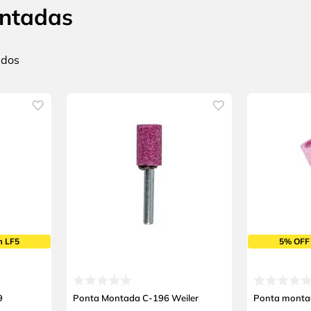
ntadas
m LF5
5% OFF
9
Ponta Montada C-196 Weiler
Ponta montad