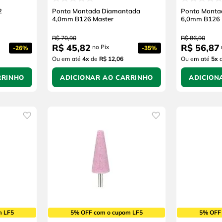
2
Ponta Montada Diamantada
Ponta Monta
4,0mm B126 Master
6,0mm B126 
R$
70
,
90
R$
86
,
90
R$
45
,
82
R$
56
,
87
no Pix
-
26%
-
35%
Ou em até
4
x
de
R$ 12,06
Ou em até
5
x
RRINHO
ADICIONAR AO CARRINHO
ADICION
m LF5
5% OFF com o cupom LF5
5% OFF