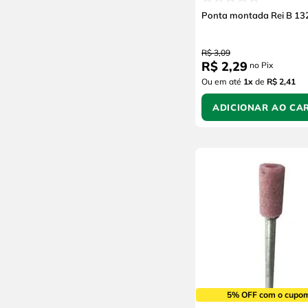
Ponta montada Rei B 13
R$
3
,
09
R$
2
,
29
no Pix
Ou em até
1
x
de
R$ 2,41
ADICIONAR AO CA
5% OFF com o cupo