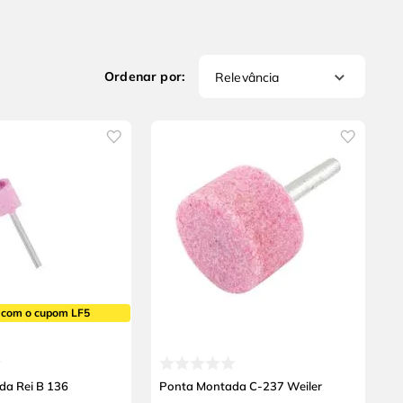
Relevância
 com o cupom LF5
a Rei B 136
Ponta Montada C-237 Weiler