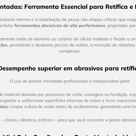
tadas: Ferramenta Essencial para Retífica 
esbaste interno e a rebarbação de peças são etapas críticas que exig
erfeita:
ferramentas abrasivas de alta performance
, projetadas pa
mente óxido de alumínio ou carbeto de silício) moldado e fixado a u
ções
, permitindo o desbaste preciso de soldas, a remoção de rebarb
complexas.
Desempenho superior em abrasivos para retífi
O uso de pontas montadas profissionais é indispensável para:
 material deixado por processos de corte, usinagem ou fundição, esp
sgastar e uniformizar superfícies internas de tubos e furos inacessíve
das:
Limpar a área de solda antes do acabamento, garantindo uma tra
cônico, cilíndrico, esférico – para que você encontre a ponta abrasiv