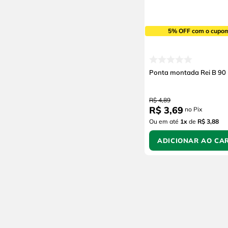
5% OFF com o cupo
Ponta montada Rei B 90
R$
4
,
89
R$
3
,
69
no Pix
Ou em até
1
x
de
R$ 3,88
ADICIONAR AO CA