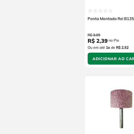
Ponta Montada Rei B135
R$
3
,
09
R$
2
,
39
no Pix
Ou em até
1
x
de
R$ 2,52
ADICIONAR AO CA