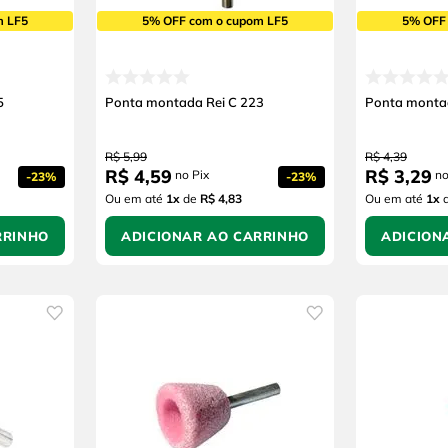
m LF5
5% OFF com o cupom LF5
5% OFF
5
Ponta montada Rei C 223
Ponta montad
R$
5
,
99
R$
4
,
39
R$
4
,
59
R$
3
,
29
no Pix
no
-
23%
-
23%
Ou em até
1
x
de
R$ 4,83
Ou em até
1
x
RRINHO
ADICIONAR AO CARRINHO
ADICION