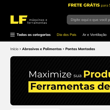
Digite aqui o que você 
Termos mais
buscados
1
º
parafusadeira
Todas as categorias
Dia dos Pais
Ar e Ventilação
2
º
caixa ferramentas
Abrasivos e Polimentos
Pontas Montadas
3
º
esmerilhadeira
4
º
escada
5
º
serra circular
6
º
fio
7
º
chave impacto
8
º
disco corte