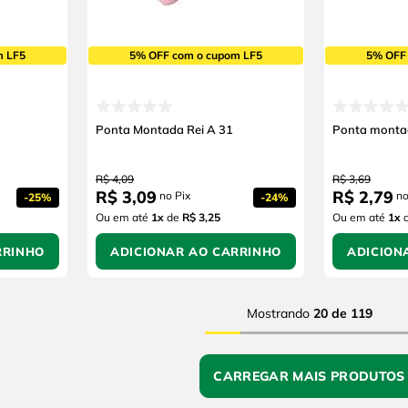
m LF5
5% OFF com o cupom LF5
5% OFF
Ponta Montada Rei A 31
Ponta montad
R$
4
,
09
R$
3
,
69
R$
3
,
09
R$
2
,
79
no Pix
no
-
25%
-
24%
Ou em até
1
x
de
R$ 3,25
Ou em até
1
x
RRINHO
ADICIONAR AO CARRINHO
ADICION
Mostrando
20 de 119