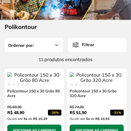
4
º
escada
6
º
serra copo
5
º
serra circular
7
º
luva
6
º
serra copo
Polikontour
8
º
fio
7
º
luva
9
º
alicate
Filtrar
8
º
fio
10
º
chave impacto
9
º
alicate
produtos
13
10
º
chave impacto
Policontour 150 x 30 Grão 80
Policontour 150 x 30 Grão
Acre
320 Acre
R$
69
,
90
R$
74
,
90
R$
48
,
90
R$
51
,
90
-
30%
-
31%
Ou em até
5
x
de
R$ 10,29
Ou em até
5
x
de
R$ 10,93
ADICIONAR AO CARRINHO
ADICIONAR AO CARRINHO