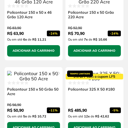
Policontour 150 x 50 x 46
Policontour 150 x 50 Grão
Grão 120 Acre
220 Acre
R$
83
,
90
R$
92
,
90
R$
63
,
90
R$
70
,
90
-
24%
-
24%
Ou em até
6
x
de
R$ 11,21
Ou em até
7
x
de
R$ 10,66
ADICIONAR AO CARRINHO
ADICIONAR AO CARRINHO
5% OFF com o cupom LF5
Policontour 150 x 50 Grão 50
Policontour 325 X 50 #180
Acre
R$
56
,
90
R$
50
,
90
R$
485
,
90
-
11%
-
5%
Ou em até
5
x
de
R$ 10,72
Ou em até
12
x
de
R$ 42,62
ADICIONAR AO CARRINHO
ADICIONAR AO CARRINHO