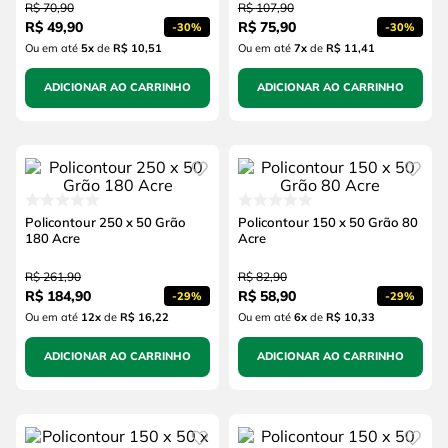
R$
70
,
90
R$
107
,
90
R$
49
,
90
R$
75
,
90
-
30%
-
30%
Ou em até
5
x
de
R$ 10,51
Ou em até
7
x
de
R$ 11,41
ADICIONAR AO CARRINHO
ADICIONAR AO CARRINHO
Policontour 250 x 50 Grão
Policontour 150 x 50 Grão 80
180 Acre
Acre
R$
261
,
90
R$
82
,
90
R$
184
,
90
R$
58
,
90
-
29%
-
29%
Ou em até
12
x
de
R$ 16,22
Ou em até
6
x
de
R$ 10,33
ADICIONAR AO CARRINHO
ADICIONAR AO CARRINHO