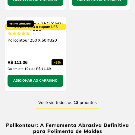
5% OFF com o cupom LF5
1
Policontour 250 X 50 #320
R$
111
,
06
-
5%
Ou em até
10
x
de
R$ 11,69
ADICIONAR AO CARRINHO
Você viu todos os
13
produtos
Polikontour: A Ferramenta Abrasiva Definitiva
para Polimento de Moldes