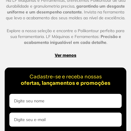
Na LF Máquinas e Ferramentas, oferecemos Polikontour de alta
durabilidade e granulometria precisa,
garantindo um desgaste
uniforme e um desempenho constante
. Invista na ferramenta
que leva o acabamento dos seus moldes ao nível de excelência.
Explore a nossa seleção e encontre o Polikontour perfeito para
sua ferramentaria. LF Máquinas e Ferramentas:
Precisão e
acabamento inigualável em cada detalhe
.
Ver menos
Cadastre-se e receba nossas
ofertas, lançamentos e promoções