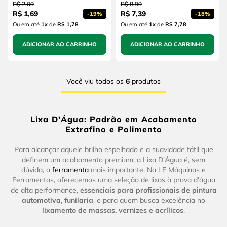
R$
2
,
09
R$
8
,
99
R$
1
,
69
R$
7
,
39
-
19%
-
18%
Ou em até
1
x
de
R$ 1,78
Ou em até
1
x
de
R$ 7,78
ADICIONAR AO CARRINHO
ADICIONAR AO CARRINHO
Você viu todos os
6
produtos
Lixa D'Água: Padrão em Acabamento
Extrafino e Polimento
Para alcançar aquele brilho espelhado e a suavidade tátil que
definem um acabamento premium, a Lixa D'Água é, sem
dúvida, a
ferramenta
mais importante. Na LF Máquinas e
Ferramentas, oferecemos uma seleção de lixas à prova d'água
de alta performance,
essenciais para profissionais de pintura
automotiva, funilaria
, e para quem busca excelência no
lixamento de massas, vernizes e acrílicos
.