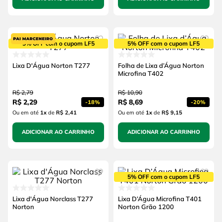
5% OFF com o cupom LF5
5% OFF com o cupom LF5
Lixa D'Água Norton T277
Folha de Lixa d’Água Norton
Microfina T402
R$
2
,
79
R$
10
,
90
R$
2
,
29
R$
8
,
69
-
18%
-
20%
Ou em até
1
x
de
R$ 2,41
Ou em até
1
x
de
R$ 9,15
ADICIONAR AO CARRINHO
ADICIONAR AO CARRINHO
5% OFF com o cupom LF5
Lixa d'Água Norclass T277
Lixa D’Água Microfina T401
Norton
Norton Grão 1200