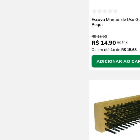
Escova Manual de Uso Ge
Pequi
R$
15
,
90
R$
14
,
90
no Pix
Ou em até
1
x
de
R$ 15,68
ADICIONAR AO CA