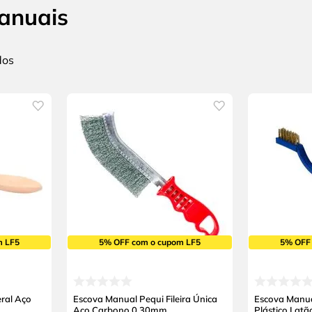
anuais
m LF5
5% OFF com o cupom LF5
5% OFF
ral Aço
Escova Manual Pequi Fileira Única
Escova Manua
Aço Carbono 0,30mm
Plástico Lat