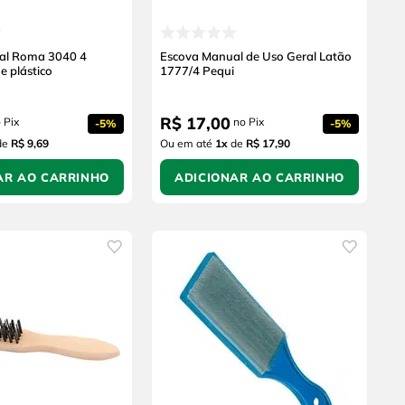
al Roma 3040 4
Escova Manual de Uso Geral Latão
de plástico
1777/4 Pequi
R$
17
,
00
 Pix
no Pix
-
5%
-
5%
de
R$ 9,69
Ou em até
1
x
de
R$ 17,90
AR AO CARRINHO
ADICIONAR AO CARRINHO