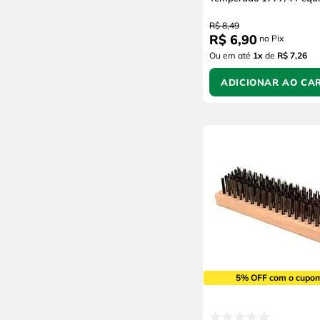
R$
8
,
49
R$
6
,
90
no Pix
Ou em até
1
x
de
R$ 7,26
ADICIONAR AO CA
5% OFF com o cupo