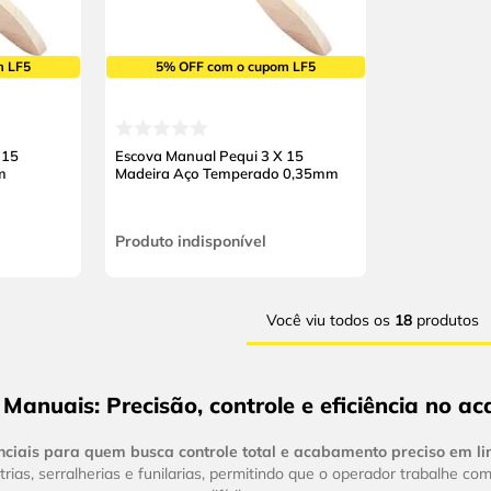
m LF5
5% OFF com o cupom LF5
 15
Escova Manual Pequi 3 X 15
m
Madeira Aço Temperado 0,35mm
Produto indisponível
Você viu todos os
18
produtos
Manuais: Precisão, controle e eficiência no 
nciais para quem busca controle total e acabamento preciso em li
strias, serralherias e funilarias, permitindo que o operador trabalhe