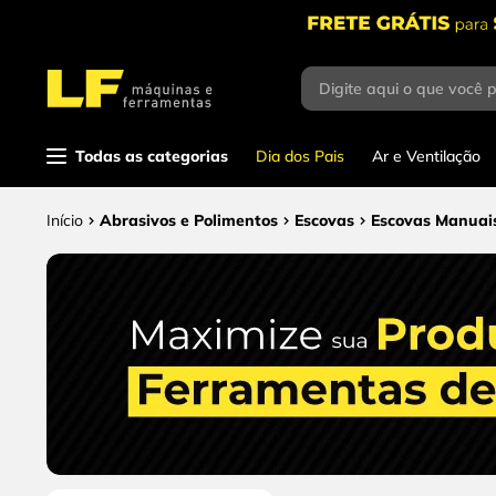
Digite aqui o que você 
Termos mais
buscados
1
º
parafusadeira
Todas as categorias
Dia dos Pais
Ar e Ventilação
2
º
caixa ferramentas
Abrasivos e Polimentos
Escovas
Escovas Manuai
3
º
esmerilhadeira
4
º
escada
5
º
serra circular
6
º
fio
7
º
chave impacto
8
º
disco corte