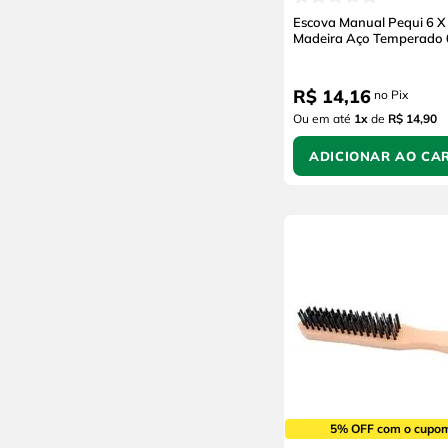
Escova Manual Pequi 6 X
Madeira Aço Temperado
R$
14
,
16
no Pix
Ou em até
1
x
de
R$ 14,90
ADICIONAR AO CA
5% OFF com o cupo