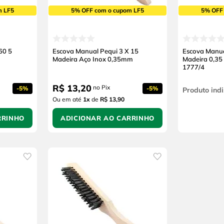
m LF5
5% OFF com o cupom LF5
5% OFF
60 5
Escova Manual Pequi 3 X 15
Escova Manua
Madeira Aço Inox 0,35mm
Madeira 0,3
1777/4
R$
13
,
20
no Pix
-
5%
-
5%
Produto indi
Ou em até
1
x
de
R$ 13,90
RRINHO
ADICIONAR AO CARRINHO