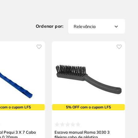
Relevância
 com o cupom LF5
5% OFF com o cupom LF5
l Pequi 3 X 7 Cabo
Escova manual Roma 3030 3
ão 0,20mm
fileiras cabo de plástico