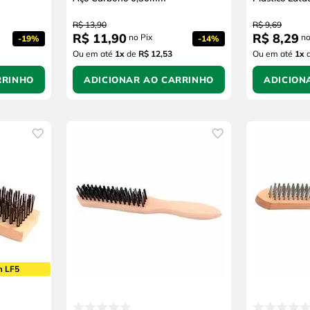
R$
13
,
90
R$
9
,
69
R$
11
,
90
R$
8
,
29
no Pix
no
-
19%
-
14%
Ou em até
1
x
de
R$ 12,53
Ou em até
1
x
RRINHO
ADICIONAR AO CARRINHO
ADICION
m LF5