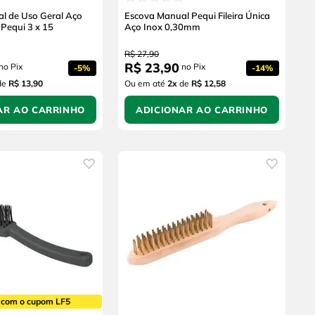
l de Uso Geral Aço
Escova Manual Pequi Fileira Única
Pequi 3 x 15
Aço Inox 0,30mm
R$
27
,
90
R$
23
,
90
no Pix
no Pix
-
5%
-
14%
de
R$ 13,90
Ou em até
2
x
de
R$ 12,58
AR AO CARRINHO
ADICIONAR AO CARRINHO
 com o cupom LF5