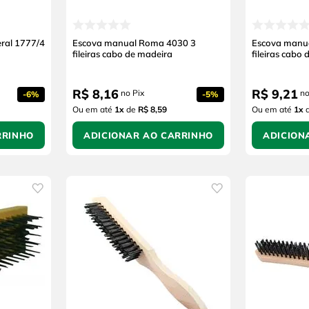
ral 1777/4
Escova manual Roma 4030 3
Escova manu
fileiras cabo de madeira
fileiras cabo 
R$
8
,
16
R$
9
,
21
no Pix
no
-
6%
-
5%
Ou em até
1
x
de
R$ 8,59
Ou em até
1
x
RRINHO
ADICIONAR AO CARRINHO
ADICION