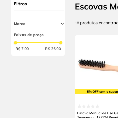
9
º
cabo flexivel
Filtros
Escovas M
10
º
serra copo
produtos
18
Marca
Pequi
Faixas de preço
Roma
Inebras
R$ 7,00
R$ 26,00
5% OFF com o cupo
Escova Manual de Uso Ge
Temperado 1777/4 Pequi