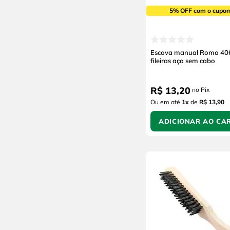
5% OFF com o cupo
Escova manual Roma 40
fileiras aço sem cabo
R$
13
,
20
no Pix
Ou em até
1
x
de
R$ 13,90
ADICIONAR AO CA