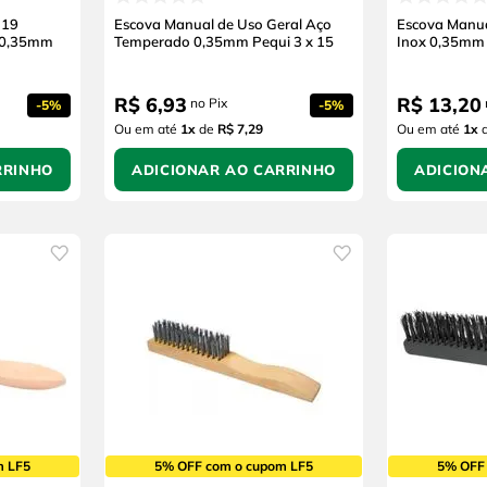
 19
Escova Manual de Uso Geral Aço
Escova Manua
 0,35mm
Temperado 0,35mm Pequi 3 x 15
Inox 0,35mm 
R$
6
,
93
R$
13
,
20
no Pix
-
5%
-
5%
Ou em até
1
x
de
R$ 7,29
Ou em até
1
x
RRINHO
ADICIONAR AO CARRINHO
ADICION
m LF5
5% OFF com o cupom LF5
5% OFF