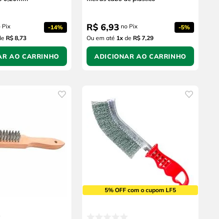
R$
6
,
93
 Pix
no Pix
-
14%
-
5%
de
R$ 8,73
Ou em até
1
x
de
R$ 7,29
AR AO CARRINHO
ADICIONAR AO CARRINHO
5% OFF com o cupom LF5