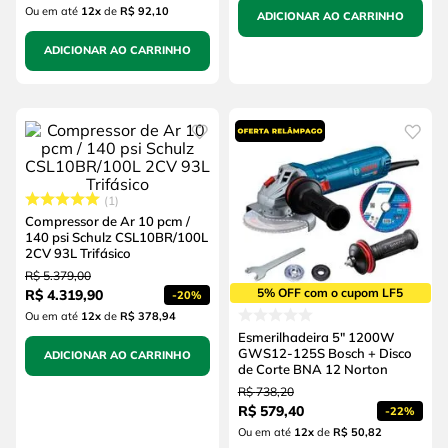
Ou em até
12
x
de
R$ 92,10
ADICIONAR AO CARRINHO
ADICIONAR AO CARRINHO
1
Compressor de Ar 10 pcm /
140 psi Schulz CSL10BR/100L
2CV 93L Trifásico
R$
5
.
379
,
00
5% OFF com o cupom LF5
R$
4
.
319
,
90
-
20%
Ou em até
12
x
de
R$ 378,94
Esmerilhadeira 5" 1200W
GWS12-125S Bosch + Disco
ADICIONAR AO CARRINHO
de Corte BNA 12 Norton
R$
738
,
20
R$
579
,
40
-
22%
Ou em até
12
x
de
R$ 50,82