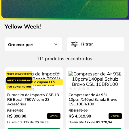
4
º
escada
6
º
serra copo
5
º
serra circular
7
º
luva
6
º
serra copo
Yellow Week!
8
º
fio
7
º
luva
9
º
alicate
Filtrar
8
º
fio
10
º
chave impacto
9
º
alicate
produtos
111
10
º
chave impacto
5% OFF com o cupom LF5
3
Furadeira de Impacto GSB 13
Compressor de Ar 93L
RE Bosch 750W com 23
10pcm/140psi Schulz Bravo
Acessórios
CSL 10BR/100
R$
507
,
90
R$
5
.
379
,
00
R$
398
,
90
R$
4
.
319
,
90
-
21%
-
20%
Ou em até
12
x
de
R$ 34,99
Ou em até
12
x
de
R$ 378,94