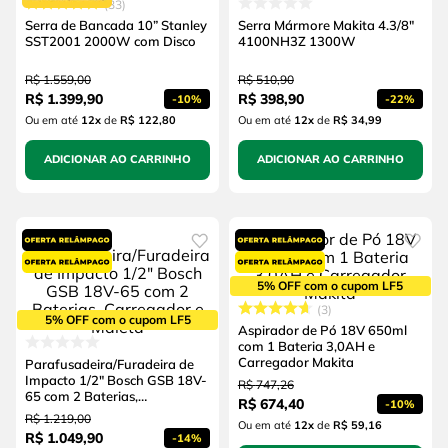
33
Serra de Bancada 10” Stanley
Serra Mármore Makita 4.3/8"
SST2001 2000W com Disco
4100NH3Z 1300W
R$
1
.
559
,
00
R$
510
,
90
R$
1
.
399
,
90
R$
398
,
90
-
10%
-
22%
Ou em até
12
x
de
R$ 122,80
Ou em até
12
x
de
R$ 34,99
ADICIONAR AO CARRINHO
ADICIONAR AO CARRINHO
5% OFF com o cupom LF5
3
5% OFF com o cupom LF5
Aspirador de Pó 18V 650ml
com 1 Bateria 3,0AH e
Carregador Makita
Parafusadeira/Furadeira de
Impacto 1/2" Bosch GSB 18V-
R$
747
,
26
65 com 2 Baterias,
R$
674
,
40
-
10%
Carregador e Maleta
R$
1
.
219
,
00
Ou em até
12
x
de
R$ 59,16
R$
1
.
049
,
90
-
14%