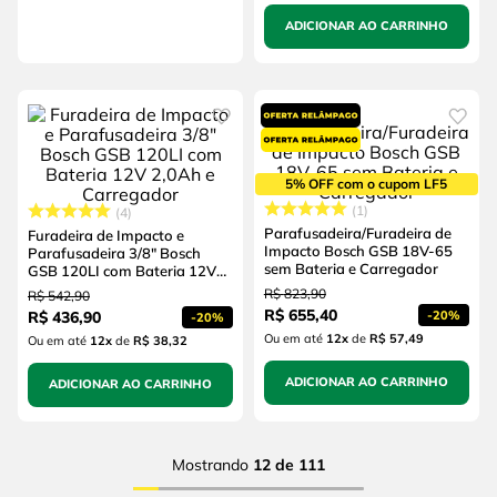
ADICIONAR AO CARRINHO
5% OFF com o cupom LF5
1
4
Parafusadeira/Furadeira de
Furadeira de Impacto e
Impacto Bosch GSB 18V-65
Parafusadeira 3/8" Bosch
sem Bateria e Carregador
GSB 120LI com Bateria 12V
2,0Ah e Carregador
R$
823
,
90
R$
542
,
90
R$
655
,
40
R$
436
,
90
-
20%
-
20%
Ou em até
12
x
de
R$ 57,49
Ou em até
12
x
de
R$ 38,32
ADICIONAR AO CARRINHO
ADICIONAR AO CARRINHO
Mostrando
12 de 111