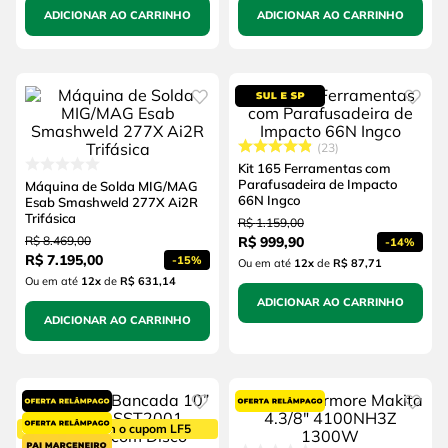
ADICIONAR AO CARRINHO
ADICIONAR AO CARRINHO
23
Kit 165 Ferramentas com
Parafusadeira de Impacto
Máquina de Solda MIG/MAG
66N Ingco
Esab Smashweld 277X Ai2R
Trifásica
R$
1
.
159
,
00
R$
8
.
469
,
00
R$
999
,
90
-
14%
R$
7
.
195
,
00
-
15%
Ou em até
12
x
de
R$ 87,71
Ou em até
12
x
de
R$ 631,14
ADICIONAR AO CARRINHO
ADICIONAR AO CARRINHO
5% OFF com o cupom LF5