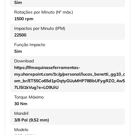
Sim
Rotações por Minuto (Nº máx.)
1500 rpm
Impactos por Minuto (IPM)
22500
Função Impacto
Sim
Download
https://lfmaquinaseferramentas-
my.sharepoint.com/:b:/g/personal/lucas_benetti_gg10_c
om_br/ET55Co65d1pOqtyGUuMHP78BbUFygRZO_4w5
7Ll5I1kVug?e=LO9UiU
Torque Máximo
30 Nm
Mandril
3/8 Pol (9,52 mm)
Modelo