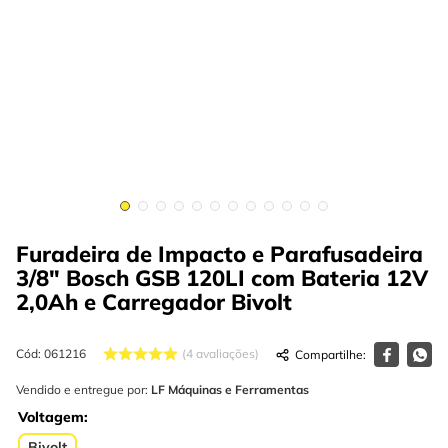
4
º
escada
6
º
fio
5
º
serra circular
7
º
chave impacto
6
º
fio
8
º
disco corte
7
º
chave impacto
9
º
cabo flexivel
8
º
disco corte
10
º
serra copo
9
º
cabo flexivel
10
º
serra copo
Furadeira de Impacto e Parafusadeira
3/8" Bosch GSB 120LI com Bateria 12V
2,0Ah e Carregador
Bivolt
Cód
:
061216
4
avaliações
Vendido e entregue por:
LF Máquinas e Ferramentas
Voltagem
Bivolt