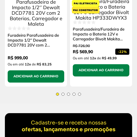
Parafusadeira/Furadeira de
Impacto a Bateria 12V e
Furadeira Parafusadeira de
Carregador Bivolt Makita
Impacto 1/2'’ Dewalt
HP333DWYX3
DCD7781 20V com 2
R$
726
,
90
Baterias, Carregador e Maleta
R$
569
,
90
-
22%
R$
999
,
00
Ou em até
12
x
de
R$ 49,99
Ou em até
12
x
de
R$ 83,25
ADICIONAR AO CARRINHO
ADICIONAR AO CARRINHO
Cadastre-se e receba nossas
ofertas, lançamentos e promoções