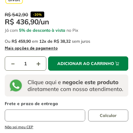
R$
542
,
90
-
20%
R$
436
,
90
/
un
Já com
5% de desconto à vista
no Pix
Ou
R$
459
,
90
em
12
R$
38
,
32
sem juros
Mais opções de pagamento
－
＋
ADICIONAR AO CARRINHO
Não sei meu CEP