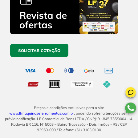
SOLICITAR COTAÇÃO
Preços e condições exclusivos para o site
www.lfmaquinaseferramentas.com.br
, podendo sofrer alterações sem
prévia notificação. LF Comercial de Bens LTDA / CNPJ: 91.845.735/0004-14.
Rodovia BR 116, Nº 5003 – Bairro Travessão - Dois Irmãos - RS / CEP
93950-000 / Telefone: (51) 3103.0100