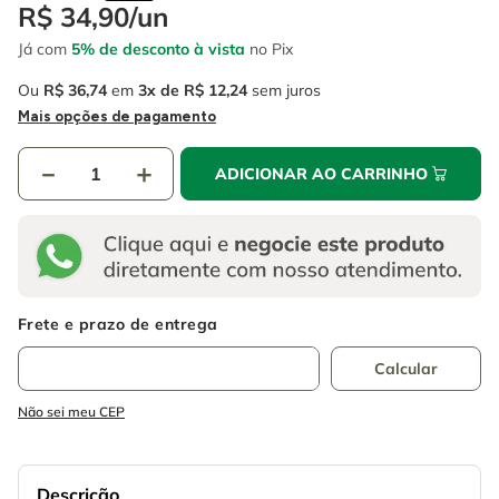
4
º
esmerilhadeira
R$
34
,
90
/
un
6
º
fio
Já com
5% de desconto à vista
no Pix
5
º
serra circular
7
º
serra copo
Ou
R$
36
,
74
em
3
R$
12
,
24
sem juros
6
º
fio
8
º
martelete
Mais opções de pagamento
7
º
serra copo
9
º
disco corte
－
＋
ADICIONAR AO CARRINHO
8
º
martelete
10
º
chave impacto
9
º
disco corte
10
º
chave impacto
Não sei meu CEP
Descrição