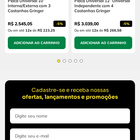
Placa Universal 10”
Placa Universal 12” Universal
Interna/Externa com 3
Independente com 4
Castanhas Gringer
Castanhas Gringer
R$
2
.
545
,
05
R$
3
.
039
,
00
-
5%
-
5%
Ou em até
12
x
de
R$ 223,25
Ou em até
12
x
de
R$ 266,58
ADICIONAR AO CARRINHO
ADICIONAR AO CARRINHO
Cadastre-se e receba nossas
ofertas, lançamentos e promoções