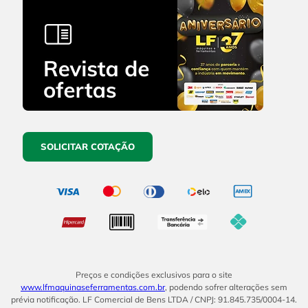
SOLICITAR COTAÇÃO
Preços e condições exclusivos para o site
www.lfmaquinaseferramentas.com.br
, podendo sofrer alterações sem
prévia notificação. LF Comercial de Bens LTDA / CNPJ: 91.845.735/0004-14.