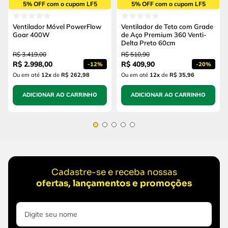
5% OFF com o cupom LF5
5% OFF com o cupom LF5
Ventilador Móvel PowerFlow
Ventilador de Teto com Grade
Goar 400W
de Aço Premium 360 Venti-
Delta Preto 60cm
R$
3
.
419
,
00
R$
510
,
90
R$
2
.
998
,
00
R$
409
,
90
-
12%
-
20%
Ou em até
12
x
de
R$ 262,98
Ou em até
12
x
de
R$ 35,96
ADICIONAR AO CARRINHO
ADICIONAR AO CARRINHO
Cadastre-se e receba nossas
ofertas, lançamentos e promoções