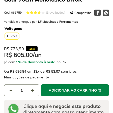
4
º
escada
6
º
fio
5
º
serra circular
Cód
:
061759
7
º
serra copo
3
avaliações
6
º
fio
Vendido e entregue por:
LF Máquinas e Ferramentas
8
º
cabo flexivel
Voltagem
7
º
serra copo
9
º
chave impacto
Bivolt
8
º
cabo flexivel
10
º
disco corte
R$
723
,
90
-
16%
9
º
chave impacto
R$
605
,
00
/
un
10
º
disco corte
Já com
5% de desconto à vista
no Pix
Ou
R$
636
,
84
em
12
R$
53
,
07
sem juros
Mais opções de pagamento
－
＋
ADICIONAR AO CARRINHO