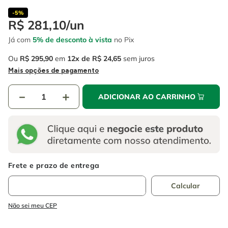
-
5%
R$
281
,
10
/
un
Já com
5% de desconto à vista
no Pix
Ou
R$
295
,
90
em
12
R$
24
,
65
sem juros
Mais opções de pagamento
－
＋
ADICIONAR AO CARRINHO
Não sei meu CEP