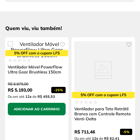
Quem viu, viu também!
5% OFF com o cupom LF5
Ventilador Móvel PowerFlow
Ultra Goar Brushless 150cm
R$
6
.
879
,
00
R$
5
.
193
,
00
-
25%
5% OFF com o cupom LF5
Ou em até
12
x
de
R$ 455,53
Ventilador para Teto Retrátil
ADICIONAR AO CARRINHO
Branco com Controle Remoto
Venti-Delta
R$
711
,
46
-
5%
Ou em até
12
x
de
R$ 62,41