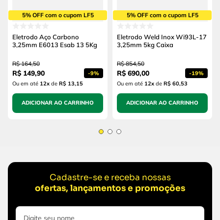
5% OFF com o cupom LF5
5% OFF com o cupom LF5
Eletrodo Aço Carbono
Eletrodo Weld Inox Wi93L-17
3,25mm E6013 Esab 13 5Kg
3,25mm 5kg Caixa
R$
164
,
50
R$
854
,
50
R$
149
,
90
R$
690
,
00
-
9%
-
19%
Ou em até
12
x
de
R$ 13,15
Ou em até
12
x
de
R$ 60,53
ADICIONAR AO CARRINHO
ADICIONAR AO CARRINHO
Cadastre-se e receba nossas
ofertas, lançamentos e promoções