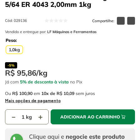
4
º
escada
5/64 ER 4043 2,00mm 1kg
6
º
serra copo
5
º
serra circular
7
º
luva
Cód
:
029136
6
º
serra copo
8
º
fio
Vendido e entregue por:
LF Máquinas e Ferramentas
7
º
luva
9
º
lavadora alta pressão
Peso
1,0kg
8
º
fio
10
º
alicate
9
º
lavadora alta pressão
-
5%
R$
95
,
86
/
kg
10
º
alicate
Já com
5% de desconto à vista
no Pix
Ou
R$
100
,
90
em
10
R$
10
,
09
sem juros
Mais opções de pagamento
－
＋
ADICIONAR AO CARRINHO