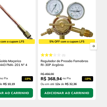
 com o cupom LF5
5% OFF com o cupom LF5
1
Solda Maçarico
Regulador de Pressão Famabras
443 FMA-201 Nº 4
RI-30P Argônio
R$
456
,
90
R$
368
,
94
no Pix
no Pix
-
19%
-
19%
de
R$ 10,19
Ou em até
12
x
de
R$ 32,36
AR AO CARRINHO
ADICIONAR AO CARRINHO