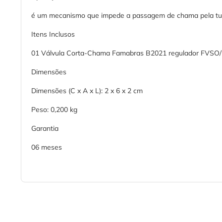
é um mecanismo que impede a passagem de chama pela tubul
Itens Inclusos
01 Válvula Corta-Chama Famabras B2021 regulador FVSO/
Dimensões
Dimensões (C x A x L): 2 x 6 x 2 cm
Peso: 0,200 kg
Garantia
06 meses