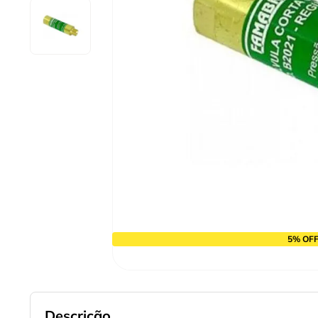
10
º
alicate
5% OFF
Descrição