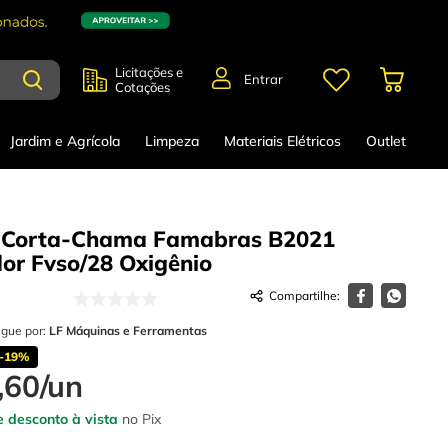
Licitações e
Entrar
Cotações
Jardim e Agrícola
Limpeza
Materiais Elétricos
Outlet
a Corta-Chama Famabras B2021
or Fvso/28 Oxigênio
egue por:
LF Máquinas e Ferramentas
-
19%
,
60
/
un
 desconto à vista
no Pix