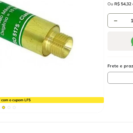
Ou
R$
54
,
32
－
 com o cupom LF5