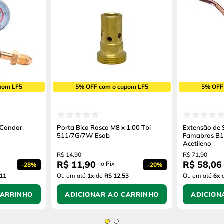
pom LF5
5% OFF com o cupom LF5
5% OFF
 Condor
Porta Bico Rosca M8 x 1,00 Tbi
Extensão de 
511/7G/7W Esab
Famabras B1
Acetileno
R$
14
,
90
R$
71
,
90
R$
11
,
90
R$
58
,
06
no Pix
-
28%
-
20%
,11
Ou em até
1
x
de
R$ 12,53
Ou em até
6
x
CARRINHO
ADICIONAR AO CARRINHO
ADICION