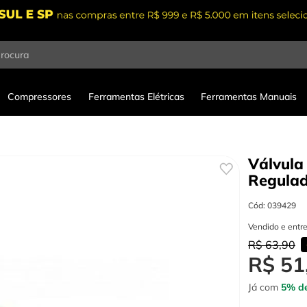
procura
Compressores
Ferramentas Elétricas
Ferramentas Manuais
Válvul
Regulad
Cód
:
039429
Vendido e entr
R$
63
,
90
R$
51
Já com
5% de