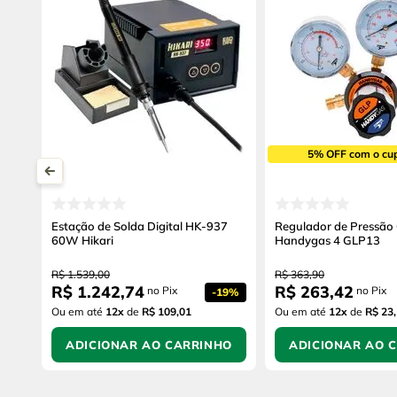
5% OFF com o cu
Estação de Solda Digital HK-937
Regulador de Pressão
60W Hikari
Handygas 4 GLP13
R$
1
.
539
,
00
R$
363
,
90
R$
1
.
242
,
74
R$
263
,
42
no Pix
no Pix
-
19%
Ou em até
12
x
de
R$ 109,01
Ou em até
12
x
de
R$ 23
ADICIONAR AO CARRINHO
ADICIONAR AO 