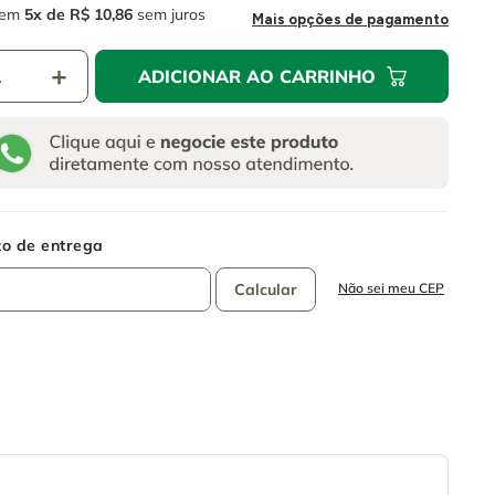
em
5
R$
10
,
86
sem juros
Mais opções de pagamento
＋
ADICIONAR AO CARRINHO
Não sei meu CEP