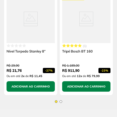
1
Nível Torpedo Stanley 8”
Tripé Bosch BT 160
R$
29
,
90
R$
1
.
189
,
00
R$
21
,
76
R$
911
,
90
-
27%
-
23%
Ou em até
2
x
de
R$ 11,45
Ou em até
12
x
de
R$ 79,99
ADICIONAR AO CARRINHO
ADICIONAR AO CARRINHO