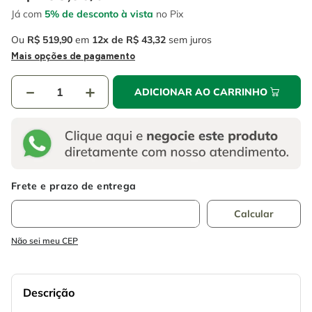
4
º
escada
6
º
fio
Já com
5% de desconto à vista
no Pix
5
º
serra circular
7
º
serra copo
Ou
R$
519
,
90
em
12
R$
43
,
32
sem juros
Mais opções de pagamento
6
º
fio
8
º
disco corte
7
º
serra copo
－
＋
9
º
chave impacto
ADICIONAR AO CARRINHO
8
º
disco corte
10
º
luva
9
º
chave impacto
10
º
luva
Não sei meu CEP
Descrição