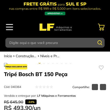
Digite aqui o que você procura
Construção Civil
Níveis e Prumos
Termos mais buscados
Digite aqui o que você procura
1
º
parafusadeira
Tripé Bosch BT 150
Peça
Termos mais buscados
2
º
caixa ferramentas
1
º
parafusadeira
3
º
esmerilhadeira
Cód
:
040364
2
º
caixa ferramentas
4
º
escada
Vendido e entregue por:
LF Máquinas e Ferramentas
R$
645
,
90
3
º
esmerilhadeira
-
24%
5
º
serra circular
R$
493
,
90
/
un