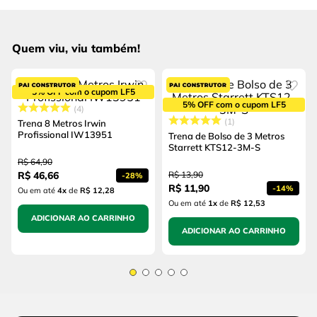
Quem viu, viu também!
5% OFF com o cupom LF5
5% OFF com o cupom LF5
4
1
Trena 8 Metros Irwin
Profissional IW13951
Trena de Bolso de 3 Metros
Starrett KTS12-3M-S
R$
64
,
90
R$
46
,
66
R$
13
,
90
-
28%
R$
11
,
90
-
14%
Ou em até
4
x
de
R$ 12,28
Ou em até
1
x
de
R$ 12,53
ADICIONAR AO CARRINHO
ADICIONAR AO CARRINHO