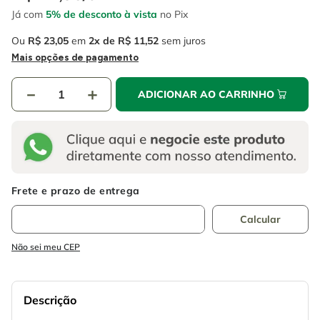
4
º
escada
6
º
fio
Já com
5% de desconto à vista
no Pix
5
º
serra circular
7
º
serra copo
Ou
R$
23
,
05
em
2
R$
11
,
52
sem juros
Mais opções de pagamento
6
º
fio
8
º
disco corte
7
º
serra copo
－
＋
9
º
chave impacto
ADICIONAR AO CARRINHO
8
º
disco corte
10
º
luva
9
º
chave impacto
10
º
luva
Não sei meu CEP
Descrição