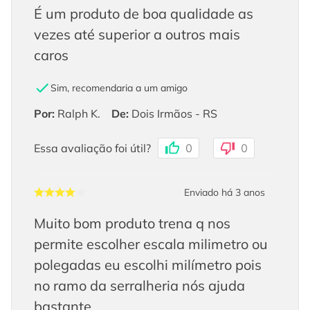
É um produto de boa qualidade as
vezes até superior a outros mais
caros
Sim, recomendaria a um amigo
Por
:
Ralph K.
De
:
Dois Irmãos - RS
Essa avaliação foi útil?
0
0
Enviado há
3 anos
Muito bom produto trena q nos
permite escolher escala milimetro ou
polegadas eu escolhi milímetro pois
no ramo da serralheria nós ajuda
bastante