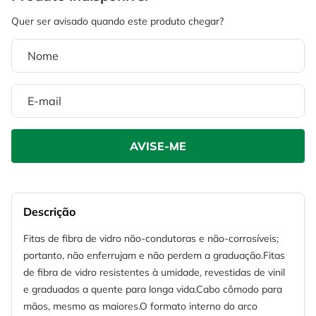
4
º
escada
6
º
fio
5
º
serra circular
7
º
chave impacto
6
º
fio
8
º
disco corte
7
º
chave impacto
9
º
cabo flexivel
8
º
disco corte
10
º
serra copo
9
º
cabo flexivel
10
º
serra copo
Descrição
Fitas de fibra de vidro não-condutoras e não-corrosíveis;
portanto, não enferrujam e não perdem a graduação.Fitas
de fibra de vidro resistentes à umidade, revestidas de vinil
e graduadas a quente para longa vida.Cabo cômodo para
mãos, mesmo as maiores.O formato interno do arco