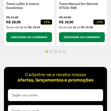
Trena Lufkin 5 metros
Trena Manual 5m Starrett
Econômica
STS34-5ME
R$
21
,
90
R$
23
,
90
R$
18
,
09
R$
19
,
90
-
17%
-
17%
Ou em até
1
x
de
R$ 19,04
Ou em até
2
x
de
R$ 10,48
ADICIONAR AO CARRINHO
ADICIONAR AO CARRINHO
Cadastre-se e receba nossas
ofertas, lançamentos e promoções