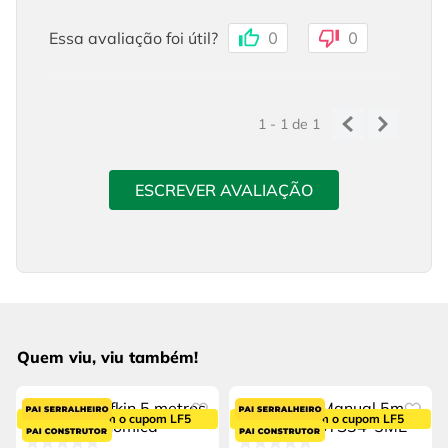
Essa avaliação foi útil?
0
0
1 - 1
de
1
ESCREVER AVALIAÇÃO
Quem viu, viu também!
5% OFF com o cupom LF5
5% OFF com o cupom LF5