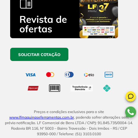
SOLICITAR COTAÇÃO
Preços e condições exclusivos para o site
www.lfmaquinaseferramentas.com.br
, podendo sofrer alterações sem
prévia notificação. LF Comercial de Bens LTDA / CNPJ: 91.845.735/0004-14.
Rodovia BR 116, Nº 5003 – Bairro Travessão - Dois Irmãos - RS / CEP
93950-000 / Telefone: (51) 3103.0100